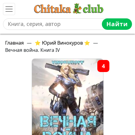
Найти
Главная
—
⭐ Юрий Винокуров ⭐
—
Вечная война. Книга IV
4