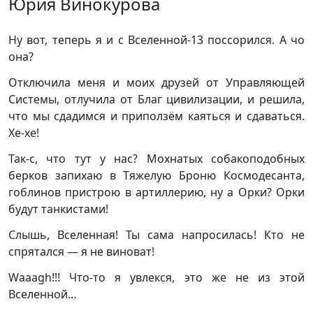
Юрия Винокурова
Ну вот, теперь я и с Вселенной-13 поссорился. А чо
она?
Отключила меня и моих друзей от Управляющей
Системы, отлучила от Благ цивилизации, и решила,
что мы сдадимся и приползём каяться и сдаваться.
Хе-хе!
Так-с, что тут у нас? Мохнатых собакоподобных
берков запихаю в Тяжелую Броню Космодесанта,
гоблинов пристрою в артиллерию, ну а Орки? Орки
будут танкистами!
Слышь, Вселенная! Ты сама напросилась! Кто не
спрятался — я не виноват!
Waaagh!!! Что-то я увлекся, это же не из этой
Вселенной…