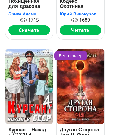
Похищенная
Кодекс
для дракона
Охотника
Эрика Адамс
Юрий Винокуров
1715
1689
Скачать
Читать
Бестселлер
Курсант: Назад
Другая Сторона.
в СССР 4
Том-9. Флут