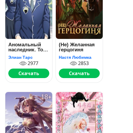
Аномальный
(Не) Желанная
наследник. Том
герцогиня
3
Элиан Тарс
Настя Любимка
2977
2853
Скачать
Скачать