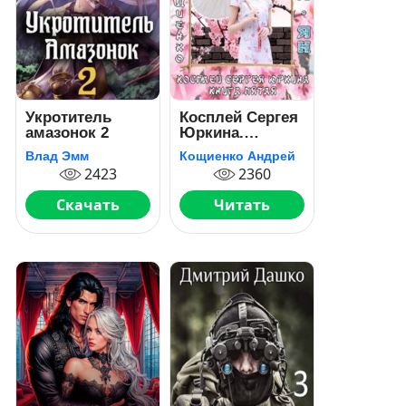
Укротитель
Косплей Сергея
амазонок 2
Юркина.
Сакура-ян
Влад Эмм
Кощиенко Андрей
2423
2360
Скачать
Читать