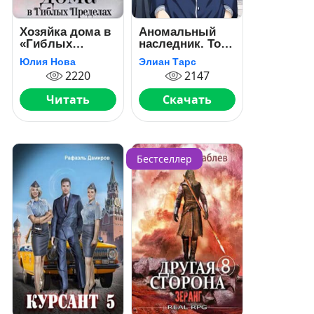
Хозяйка дома в
Аномальный
«Гиблых
наследник. Том
Пределах»
1 и Том 2
Юлия Нова
Элиан Тарс
2220
2147
Читать
Скачать
Бестселлер