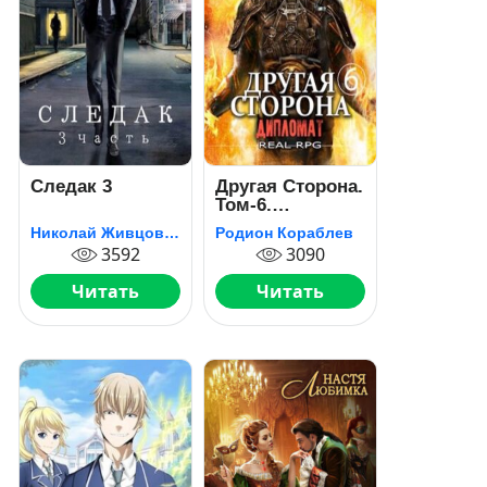
Следак 3
Другая Сторона.
Том-6.
Дипломат
Николай Живцов (Базилио)
Родион Кораблев
3592
3090
Читать
Читать