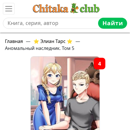
Найти
Главная
—
⭐ Элиан Тарс ⭐
—
Аномальный наследник. Том 5
4