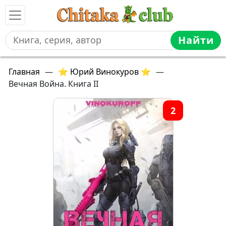
Найти
Главная
—
⭐ Юрий Винокуров ⭐
—
Вечная Война. Книга II
2