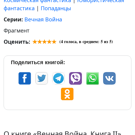
Космическая фантастика
|
Юмористическая
фантастика
|
Попаданцы
Серии:
Вечная Война
Фрагмент
Оценить:
(
4
голоса, в среднем:
5
из 5)
Поделиться книгой:
О книге «Вечная Война. Книга II»