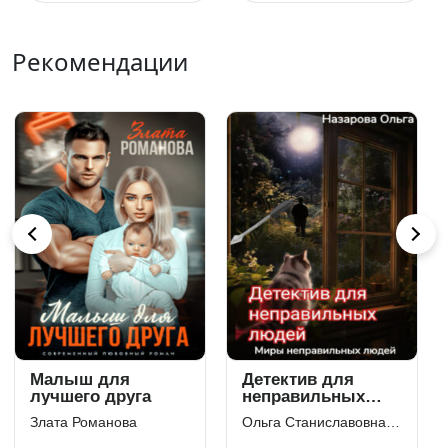
Рекомендации
Стоп. Снято!
Помолвка по
Фотограф СССР
расчету. Яд и
шоколад
Саша Токсик
Наталья Самсонова