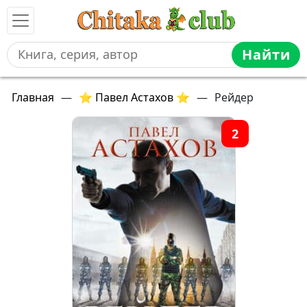
Найти
Главная
—
⭐ Павел Астахов ⭐
—
Рейдер
2