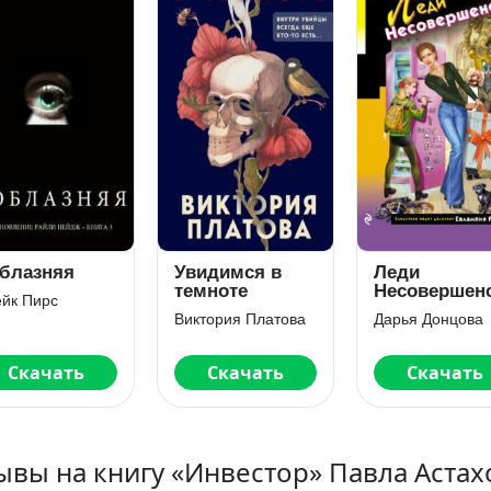
блазняя
Увидимся в
Леди
темноте
Несовершен
йк Пирс
Виктория Платова
Дарья Донцова
Скачать
Скачать
Скачать
ывы на книгу «Инвестор» Павла Астах