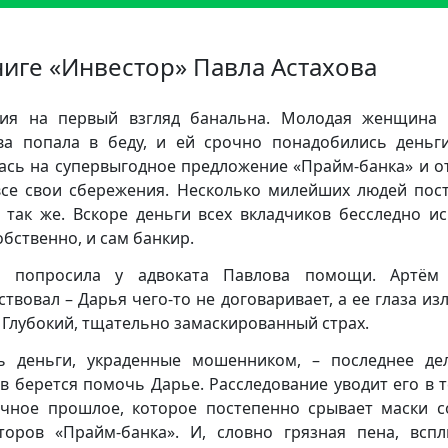
ниге «Инвестор» Павла Астахова
ия на первый взгляд банальна. Молодая женщина
а попала в беду, и ей срочно понадобились деньг
ась на супервыгодное предложение «Прайм-банка» и о
все свои сбережения. Несколько милейших людей пос
 так же. Вскоре деньги всех вкладчиков бесследно ис
обственно, и сам банкир.
я попросила у адвоката Павлова помощи. Артём 
ствовал – Дарья чего-то не договаривает, а ее глаза из
. Глубокий, тщательно замаскированный страх.
ь деньги, украденные мошенником, – последнее де
в берется помочь Дарье. Расследование уводит его в 
чное прошлое, которое постепенно срывает маски с
торов «Прайм-банка». И, словно грязная пена, всп