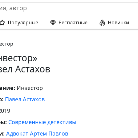
Популярные
Бесплатные
Новинки
естор
нвестор»
ел Астахов
ание:
Инвестор
р:
Павел Астахов
2019
ры:
Современные детективы
и:
Адвокат Артем Павлов