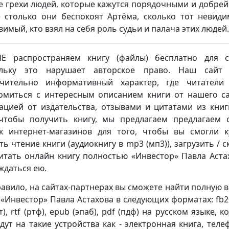
е грехи людей, которые кажутся порядочными и добре
 столько они беспокоят Артёма, сколько тот невид
вимый, кто взял на себя роль судьи и палача этих люде
 распространяем книгу (файлы) бесплатно для с
ольку это нарушает авторское право. Наш сайт 
чительно информативный характер, где читатели
омиться с интересным описанием книги от нашего са
ацией от издательства, отзывами и цитатами из книг
чтобы получить книгу, мы предлагаем предлагаем 
к интернет-магазинов для того, чтобы вы смогли к
ть чтение книги (аудиокнигу в mp3 (мп3)), загрузить / с
итать онлайн книгу полностью «Инвестор» Павла Аста
ждаться ею.
равило, на сайтах-партнерах вы сможете найти полную 
 «Инвестор» Павла Астахова в следующих форматах: fb2 
хт), rtf (ртф), epub (эпаб), pdf (пдф) на русском языке, 
дут на такие устройства как - электронная книга, теле