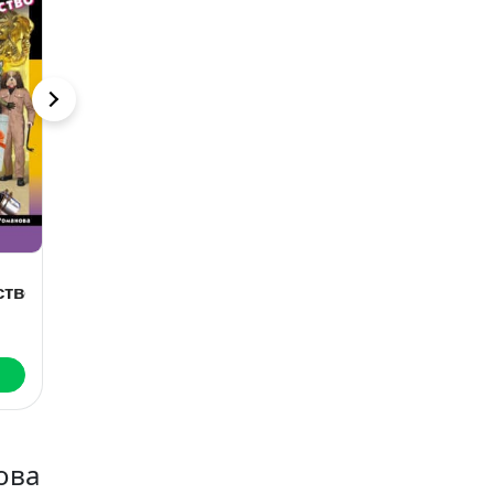
Убийственно
Соблазняя
ство
жив
Блейк Пирс
Питер Джеймс
В
Скачать
Скачать
ова