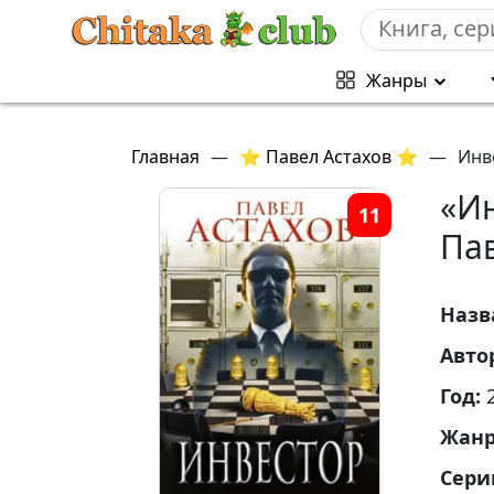
Жанры
Главная
—
⭐ Павел Астахов ⭐
—
Инв
«И
11
Пав
Назв
Авто
Год:
Жан
Сери