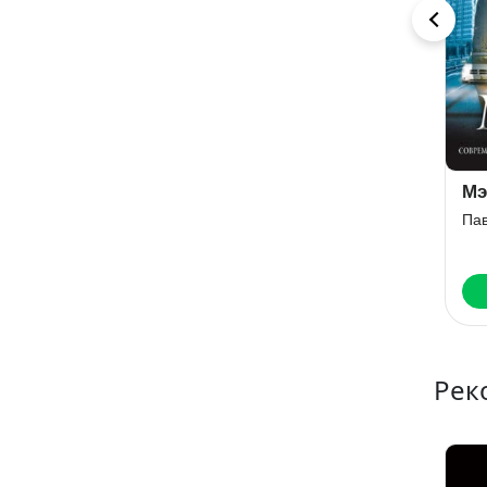
Судья. Тайная
Продюсер
Мэ
сторона
Павел Астахов
Пав
правосудия
Павел Астахов
Скачать
Скачать
Рек