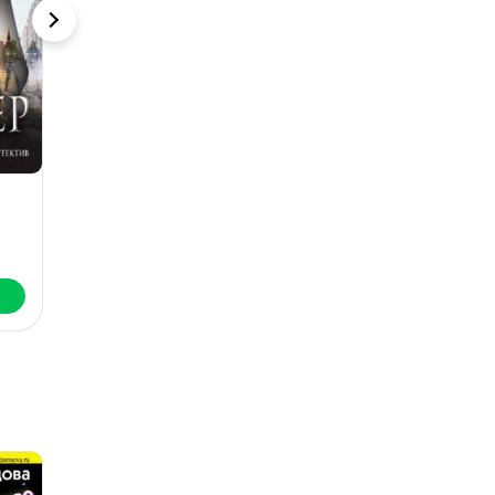
Квартира
Судья. Тайная
сторона
Павел Астахов
П
правосудия
Павел Астахов
Скачать
Скачать