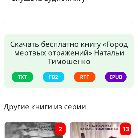
Скачать бесплатно книгу «Город
мертвых отражений» Натальи
Тимошенко
TXT
FB2
RTF
EPUB
Другие книги из серии
3
9
4