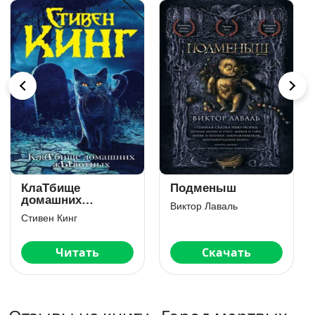
Спящие
Мисс Страна.
красавицы
Чудовище и
красавица
Оуэн Кинг
Алла Лагутина
Читать
Скачать