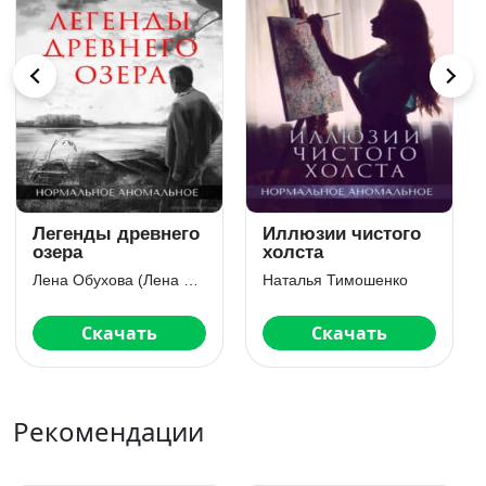
Город засыпает
Хозяин гиблого
места
Лена Обухова (Лена Летняя)
Наталья Тимошенко
Скачать
Скачать
Рекомендации