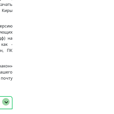
качать
» Киры
версию
ующих
пдф) на
 как -
он, ПК
ракон»
ашего
почту