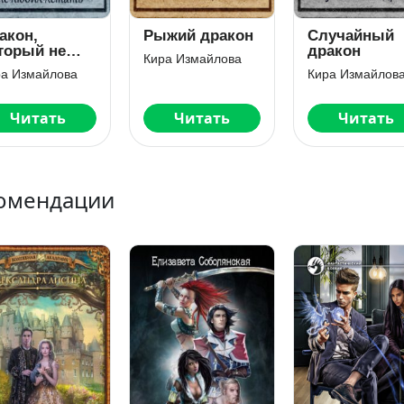
акон,
Рыжий дракон
Случайный
торый не
дракон
Кира Измайлова
бил летать
ра Измайлова
Кира Измайлов
Читать
Читать
Читать
омендации