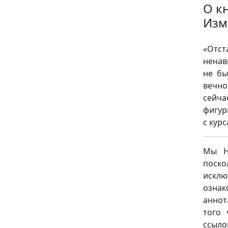
О к
Изм
«Отст
ненав
не бы
вечно
сейча
фигур
с кур
Мы НЕ
поск
исклю
ознак
аннот
того 
ссыло