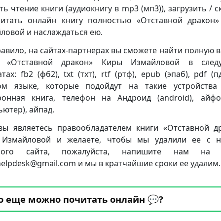
ть чтение книги (аудиокнигу в mp3 (мп3)), загрузить / с
итать онлайн книгу полностью «Отставной дракон
ловой и наслаждаться ею.
равило, на сайтах-партнерах вы сможете найти полную 
и «Отставной дракон» Киры Измайловой в след
ах: fb2 (фб2), txt (тхт), rtf (ртф), epub (эпаб), pdf (
ом языке, которые подойдут на такие устройства
ронная книга, телефон на Андроид (android), айф
ьютер), айпад.
вы являетесь правообладателем книги «Отставной д
 Измайловой и желаете, чтобы мы удалили ее с н
ного сайта, пожалуйста, напишите нам на 
.helpdesk@gmail.com и мы в кратчайшие сроки ее удалим.
о еще можно почитать онлайн 💬?