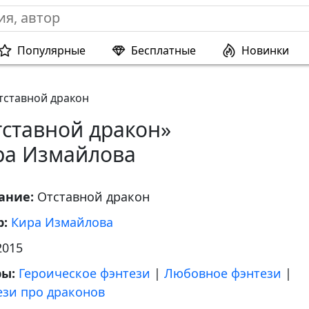
Популярные
Бесплатные
Новинки
тставной дракон
тставной дракон»
ра Измайлова
ание:
Отставной дракон
р:
Кира Измайлова
2015
ры:
Героическое фэнтези
|
Любовное фэнтези
|
ези про драконов