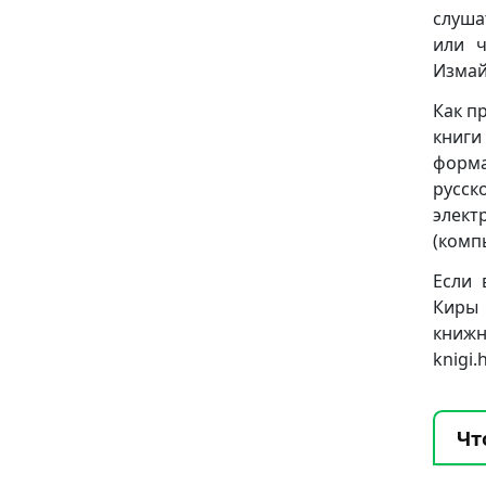
слуша
или ч
Измай
Как п
книг
формат
русск
элект
(комп
Если 
Киры
книж
knigi
Чт