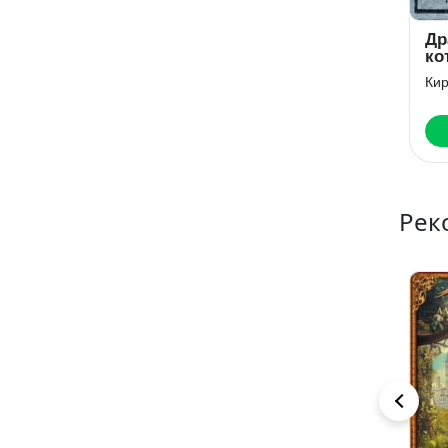
Дракон в
Чужие
Др
крапинку
драконы
ко
лю
Кира Измайлова
Кира Измайлова
Ки
Читать
Читать
Рек