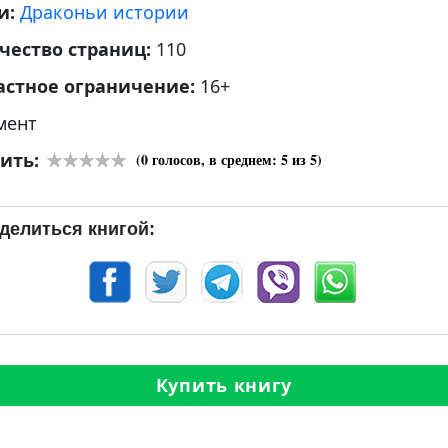
и:
Драконьи истории
чество страниц:
110
астное ограничение:
16+
мент
ить:
(
0
голосов, в среднем:
5
из 5)
делиться книгой:
Купить книгу