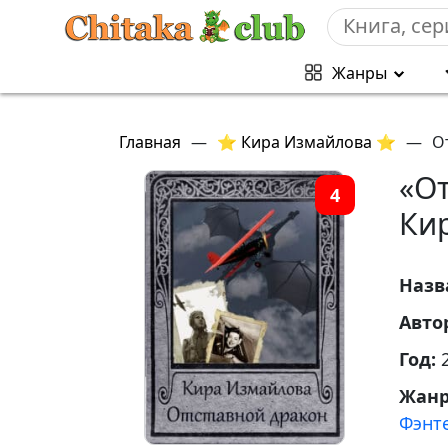
Жанры
Главная
—
⭐ Кира Измайлова ⭐
—
О
«О
4
Ки
Назв
Авто
Год:
Жан
Фэнт