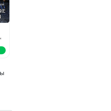
Королевская
Провидица
кровь. Темное
Александра Лисина
наследие
н
Ирина Котова
Скачать
Скачать
ры