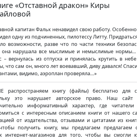
ниге «Отставной дракон» Киры
айловой
авной капитан Фальк ненавидел свою работу. Особенно
идел одну из подчиненных, пилотессу Литту. Придраться
ло возможности, разве что по части техники безопас
 она нарушала все мыслимые и немыслимые нормы…
с – вернулась из отпуска и принялась крутить в небе
ы, что сам он, много лет воевавший, диву давался! Спаси
сантами, видимо, аэроплан проверяла…»
 распространяем книгу (файлы) бесплатно для с
ольку это нарушает авторское право. Наш сайт 
чительно информативный характер, где читатели
омиться с интересным описанием книги от нашего са
ацией от издательства, отзывами и цитатами из книг
чтобы получить книгу, мы предлагаем предлагаем 
к интернет-магазинов для того, чтобы вы смогли к