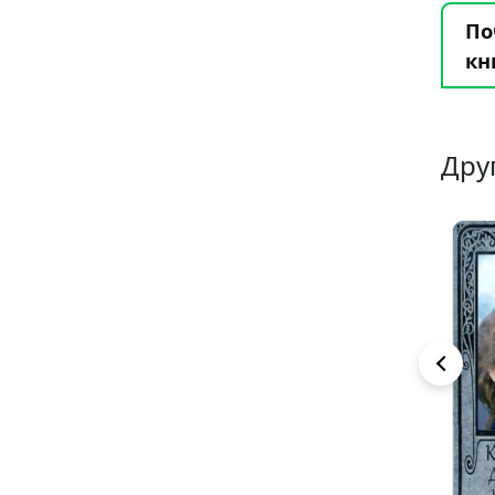
По
кн
Дру
6
3
7