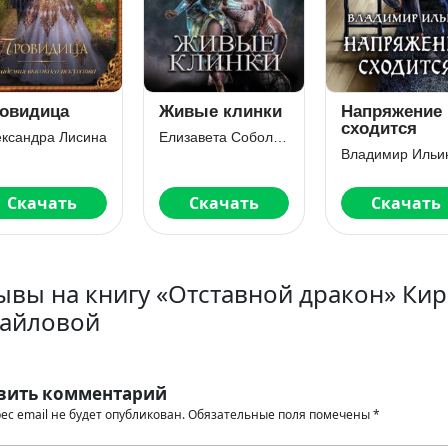
овидица
Живые клинки
Напряжение
сходится
ксандра Лисина
Елизавета Соболянская
Владимир Ильи
Скачать
Скачать
Скачать
ывы на книгу «Отставной дракон» Ки
айловой
вить комментарий
ес email не будет опубликован.
Обязательные поля помечены
*