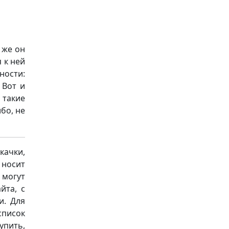
 же он
 к ней
ности:
 Вот и
 такие
бо, не
качки,
носит
 могут
йта, с
и. Для
список
упить,