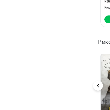
дракон
дракон
кр
Кира Измайлова
Кира Измайлова
Ки
Читать
Читать
Рек