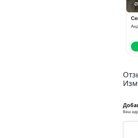
Закат Тьмы
Волшаны.
Се
Пробуждение
Сергей Тармашев
Анд
Земли
на
Франциска Вудворт
Скачать
Скачать
Отз
Изм
Доба
Ваш адр