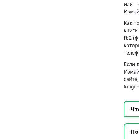
или 
Измай
Как п
книги
fb2 (ф
котор
телеф
Если 
Измай
сай
knigi
Чт
По