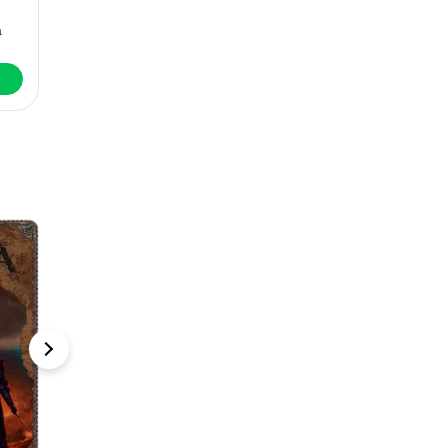
который не
дракон
любил летать
а
Кира Измайлова
Кира Измайлова
К
Читать
Читать