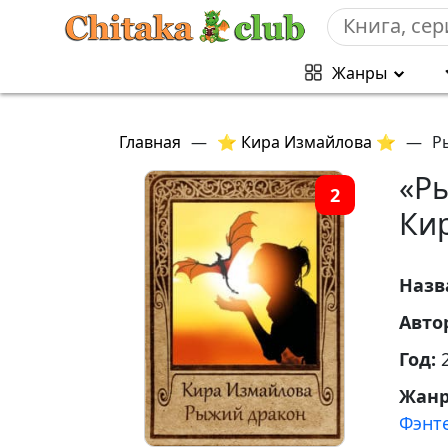
Жанры
Главная
—
⭐ Кира Измайлова ⭐
—
Р
«Р
2
Ки
Назв
Авто
Год:
Жан
Фэнт