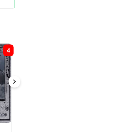
4
1
5
Дракон,
Случайный