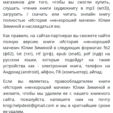
магазинов для того, чтобы вы смогли купить,
слушать чтение книги (аудиокнигу в mp3 (мп3)),
загрузить / скачать или читать онлайн книгу
полностью «История «не»хорошей мачехи» Юлии
Зиминой и наслаждаться ею.
Как правило, на сайтах-партнерах вы сможете найти
полную версию книги «История «не»хорошей
мачехи» Юлии Зиминой в следующих форматах: fb2
(фб2), txt (тхт), rtf (ртф), epub (эпаб), pdf (пдф) на
русском языке, которые подойдут на такие
устройства как - электронная книга, телефон на
Андроид (android), айфон, ПК (компьютер), айпад.
Если вы являетесь правообладателем книги
«История «не»хорошей мачехи» Юлии Зиминой и
желаете, чтобы мы удалили ее с нашего книжного
сайта, пожалуйста, напишите нам на почту
knigi.helpdesk@gmail.com и мы в кратчайшие сроки
ее удалим.