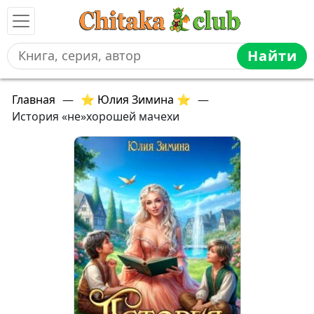
Найти
Главная
—
⭐ Юлия Зимина ⭐
—
История «не»хорошей мачехи