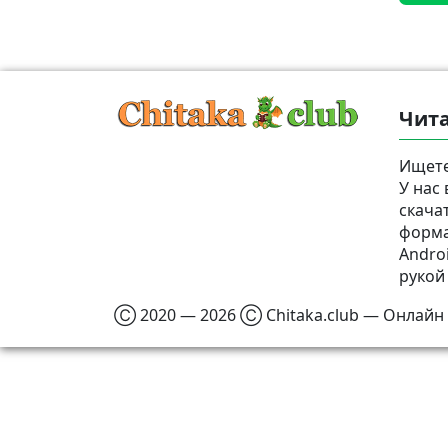
Чита
Ищете
У нас
скача
формат
Androi
рукой
Ⓒ 2020 — 2026 Ⓒ Chitaka.club — Онлайн