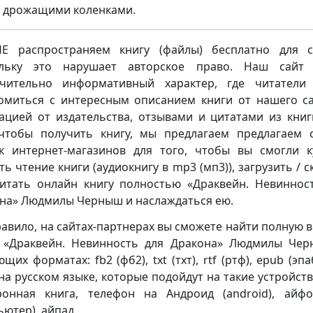
с дрожащими коленками.
 распространяем книгу (файлы) бесплатно для с
ольку это нарушает авторское право. Наш сайт 
чительно информативный характер, где читатели
омиться с интересным описанием книги от нашего са
ацией от издательства, отзывами и цитатами из книг
чтобы получить книгу, мы предлагаем предлагаем 
к интернет-магазинов для того, чтобы вы смогли к
ть чтение книги (аудиокнигу в mp3 (мп3)), загрузить / с
итать онлайн книгу полностью «Драквейн. Невиннос
на» Людмилы Черныш и наслаждаться ею.
равило, на сайтах-партнерах вы сможете найти полную 
 «Драквейн. Невинность для Дракона» Людмилы Че
щих форматах: fb2 (фб2), txt (тхт), rtf (ртф), epub (эпа
 на русском языке, которые подойдут на такие устройства
ронная книга, телефон на Андроид (android), айф
ьютер), айпад.