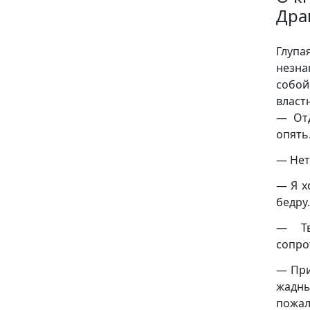
Дра
Глупа
незна
собой
власт
— Отд
опять
— Нет
— Я х
бедру.
— Тв
сопро
— При
жадны
пожал