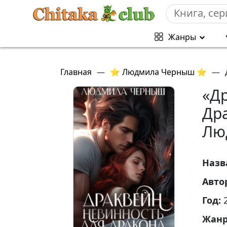
Жанры
Главная
—
⭐ Людмила Черныш ⭐
—
«Д
Др
Лю
Назв
Авто
Год:
Жан