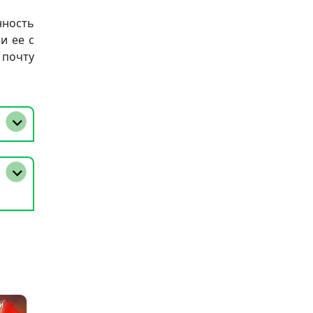
нность
и ее с
 почту