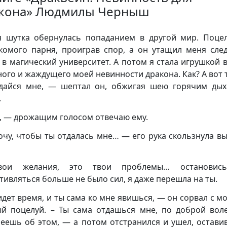
кона» Людмилы Черныш
я шутка обернулась попаданием в другой мир. Поце
комого парня, проиграв спор, а он утащил меня сле
 в магический университет. А потом я стала игрушкой в
ного и жаждущего моей невинности дракона. Как? А вот т
айся мне, — шептал он, обжигая шею горячим ды
.
, — дрожащим голосом отвечаю ему.
очу, чтобы ты отдалась мне… — его рука скользнула в
ои желания, это твои проблемы… останови
тивляться больше не было сил, я даже перешла на ты.
дет время, и ты сама ко мне явишься, — он сорвал с мо
й поцелуй. – Ты сама отдашься мне, по доброй вол
еешь об этом, — а потом отстранился и ушел, остави