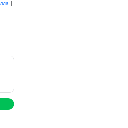
лла
|