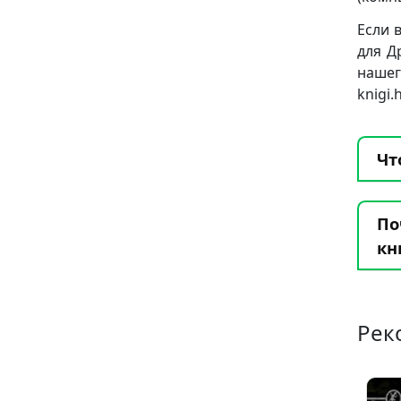
Если 
для Д
нашег
knigi
Чт
По
кн
Рек