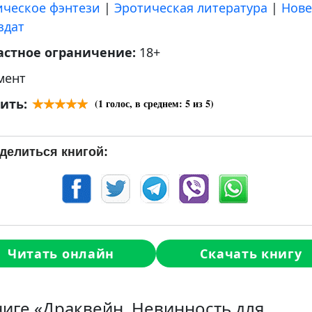
ическое фэнтези
|
Эротическая литература
|
Нове
здат
астное ограничение:
18+
мент
ить:
(
1
голос, в среднем:
5
из 5)
делиться книгой:
Читать онлайн
Скачать книгу
ниге «Драквейн. Невинность для