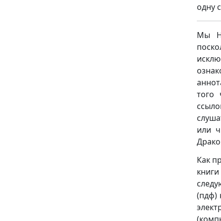
одну 
Мы НЕ
поск
исклю
ознак
аннот
того 
ссыло
слуша
или ч
Драко
Как п
книги
следую
(пдф)
элект
(комп