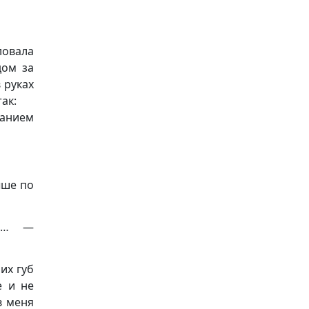
ловала
дом за
 руках
ак:
ханием
ыше по
сь… —
их губ
е и не
в меня