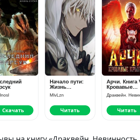
следний
Начало пути:
Арчи. Книга 
рсук
Жизнь
Кровавые
дракончика
Крылья
lnosl
MlvLzn
Скачать
Читать
Читать
ывы на книгу «Драквейн. Невинность 