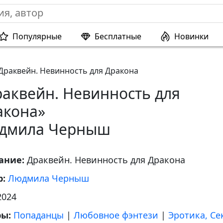
Популярные
Бесплатные
Новинки
Драквейн. Невинность для Дракона
раквейн. Невинность для
акона»
дмила Черныш
ание:
Драквейн. Невинность для Дракона
р:
Людмила Черныш
2024
ры:
Попаданцы
|
Любовное фэнтези
|
Эротика, Се