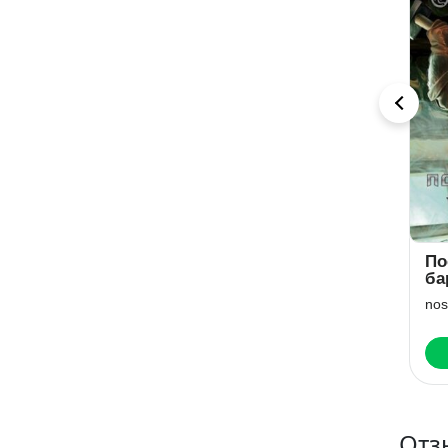
Арчи. Книга V:
Путь
По
Кровавые
Хранителя
ба
Крылья
Драквейн. Невинность для Дракона
Роман Саваровский
nos
Читать
Читать
Отз