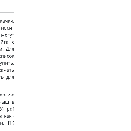
качки,
носит
 могут
йта, с
и. Для
список
упить,
качать
ть для
версию
рныш в
б), pdf
 как -
он, ПК