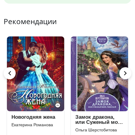
Рекомендации
Дикая. Будешь
Скандальное
меня любить!
наследство
Марина Весенняя
Лана Кроу