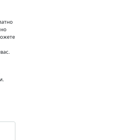
латно
рно
можете
вас.
и.