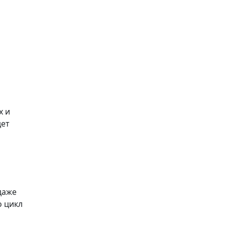
х и
дет
даже
о цикл