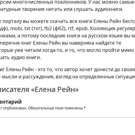
ерсии многочисленных поклонников. У нас можно самые
атурные творения читать или слушать аудиокниги.
 порталу вы можете скачать все книги Елены Рейн бесп
ф), mobi, txt (тхт), fb2 (фб2), rtf, epub. Коллекция регуля
нками, а потому последние книги на русском языке вы 
 перечне книг Елены Рейн вы наверняка найдете те
орые уже читали когда-то, и то, что могло пройти мимо 
шать аудио книги.
г Елены Рейн - это то, что автор хочет донести до своих
о мысли и рассуждения, взгляд на определенные ситуаци
исателя «Елена Рейн»
ентарий
ет опубликован.
Обязательные поля помечены
*