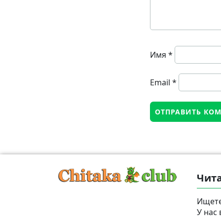
Имя
*
Email
*
Чита
Ищете
У нас