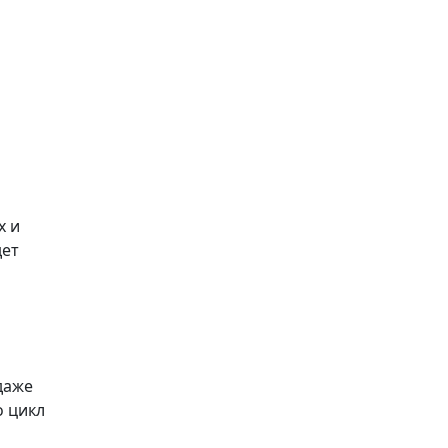
х и
дет
даже
о цикл