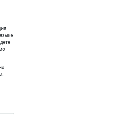
ция
 языке
йдете
имо
их
и.