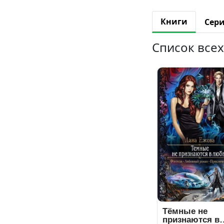
Книги
Сер
Список все
Тёмные не
признаются в