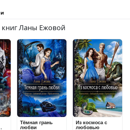
ии
х книг Ланы Ежовой
Тёмная грань
Из космоса с
любви
любовью