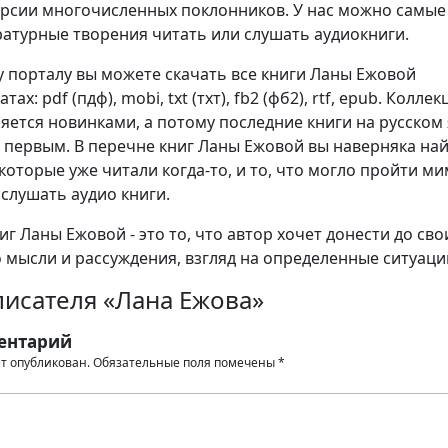
ерсии многочисленных поклонников. У нас можно самые
атурные творения читать или слушать аудиокниги.
 порталу вы можете скачать все книги Ланы Ежовой
ах: pdf (пдф), mobi, txt (тхт), fb2 (фб2), rtf, epub. Коллек
яется новинками, а потому последние книги на русском
 первым. В перечне книг Ланы Ежовой вы наверняка на
которые уже читали когда-то, и то, что могло пройти м
 слушать аудио книги.
г Ланы Ежовой - это то, что автор хочет донести до сво
о мысли и рассуждения, взгляд на определенные ситуаци
писателя «Лана Ежова»
ентарий
ет опубликован.
Обязательные поля помечены
*