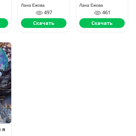
Лана Ежова
Лана Ежова
497
461
Скачать
Скачать
 я