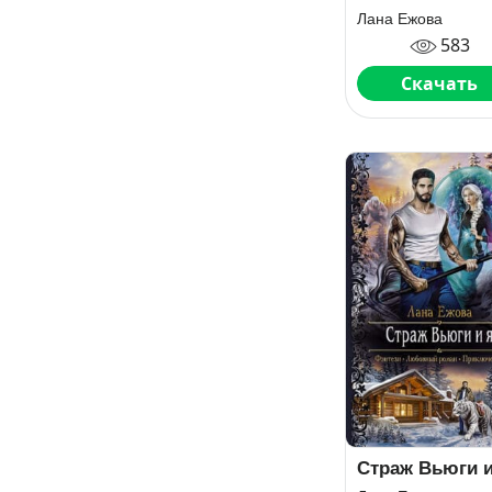
любви
Лана Ежова
583
Скачать
Страж Вьюги и