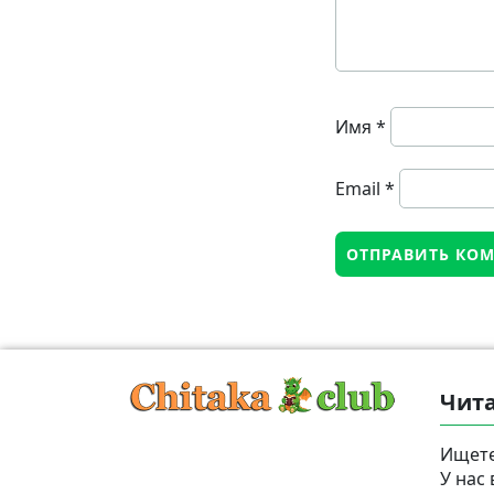
Имя
*
Email
*
Чита
Ищете
У нас