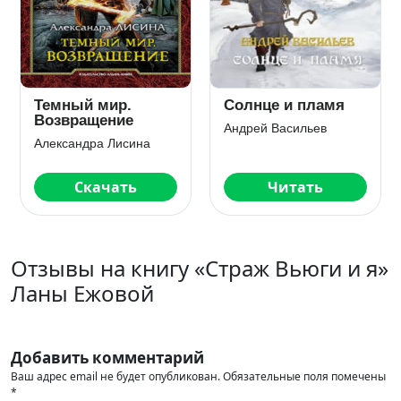
Власть любви.
Королевская
Академия
кровь. Сорванный
сиятельных
венец
Настя Любимка
Ирина Котова
Скачать
Скачать
Отзывы на книгу «Страж Вьюги и я»
Ланы Ежовой
Добавить комментарий
Ваш адрес email не будет опубликован.
Обязательные поля помечены
*