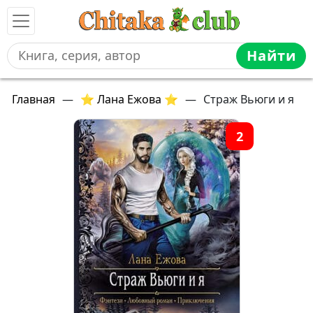
Найти
Главная
—
⭐ Лана Ежова ⭐
—
Страж Вьюги и я
2