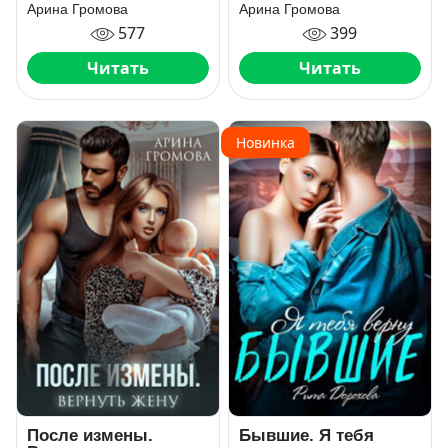
Арина Громова
Арина Громова
577
399
Читать
Читать
Новинка
После измены.
Бывшие. Я тебя