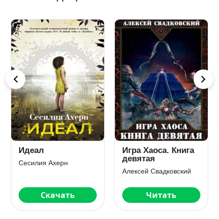
Академия
Ведьме в космосе
мертвых душ
не место
Матильда Старр
Анна Бруша
Скачать
Скачать