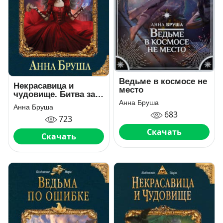
Ведьме в космосе не
Некрасавица и
место
чудовище. Битва за
любовь
Анна Бруша
Анна Бруша
683
723
Скачать
Скачать