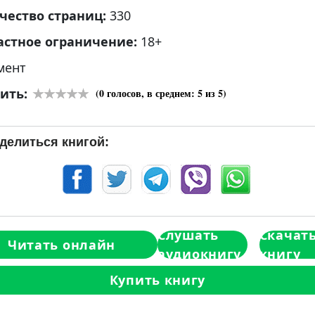
чество страниц:
330
астное ограничение:
18+
мент
ить:
(
0
голосов, в среднем:
5
из 5)
делиться книгой:
Слушать
Скачат
Читать онлайн
аудиокнигу
книгу
Купить книгу