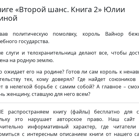
ниге «Второй шанс. Книга 2» Юлии
иной
рвав политическую помолвку, король Вайнор беж
ебного государства.
е слуги и телохранительница делают все, чтобы дос
ена на родную землю.
о ожидает его на родине? Готов ли сам король к ненав
тельству тех, кому доверял? Где найдет союзников
т в нелегкой борьбе с самим собой? А главное – смо
чь женщину, ставшую для него всем?
 распространяем книгу (файлы) бесплатно для с
ольку это нарушает авторское право. Наш сайт 
чительно информативный характер, где читатели
омиться с интересным описанием книги от нашего са