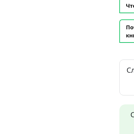
Чт
По
кн
С