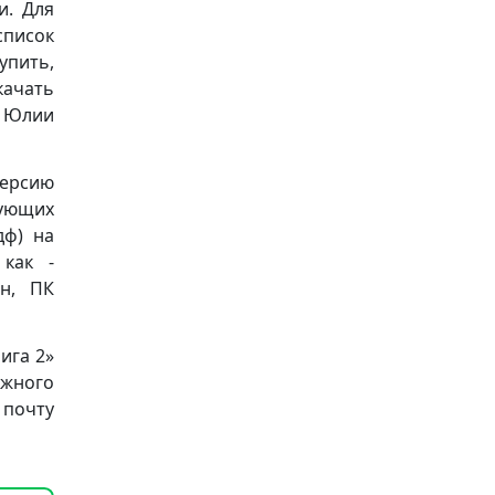
и. Для
список
упить,
качать
» Юлии
версию
ующих
пдф) на
 как -
он, ПК
ига 2»
ижного
очту