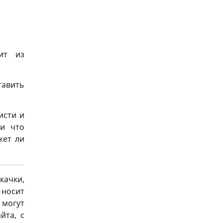
ит из
тавить
исти и
 и что
жет ли
качки,
носит
 могут
йта, с