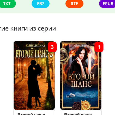
TXT
FB2
RTF
EPUB
гие книги из серии
3
1
Второй шанс.
Второй шанс.