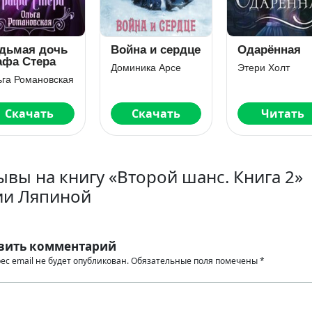
дьмая дочь
Война и сердце
Одарённая
афа Стера
Доминика Арсе
Этери Холт
га Романовская
Скачать
Скачать
Читать
ывы на книгу «Второй шанс. Книга 2»
и Ляпиной
вить комментарий
ес email не будет опубликован.
Обязательные поля помечены
*