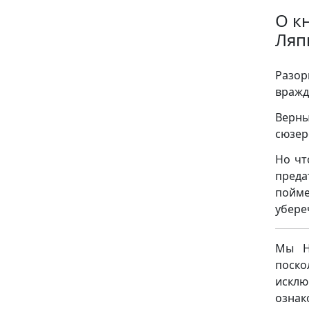
О к
Ляп
Разо
вражд
Верны
сюзер
Но чт
преда
пойме
убере
Мы НЕ
поск
исклю
ознак