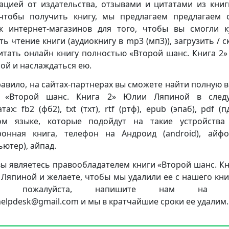
ацией от издательства, отзывами и цитатами из книг
чтобы получить книгу, мы предлагаем предлагаем 
к интернет-магазинов для того, чтобы вы смогли к
ть чтение книги (аудиокнигу в mp3 (мп3)), загрузить / с
итать онлайн книгу полностью «Второй шанс. Книга 2
ой и наслаждаться ею.
равило, на сайтах-партнерах вы сможете найти полную 
и «Второй шанс. Книга 2» Юлии Ляпиной в след
ах: fb2 (фб2), txt (тхт), rtf (ртф), epub (эпаб), pdf (
ом языке, которые подойдут на такие устройства
ронная книга, телефон на Андроид (android), айф
ьютер), айпад.
вы являетесь правообладателем книги «Второй шанс. Кн
Ляпиной и желаете, чтобы мы удалили ее с нашего кн
та, пожалуйста, напишите нам на п
.helpdesk@gmail.com и мы в кратчайшие сроки ее удалим.