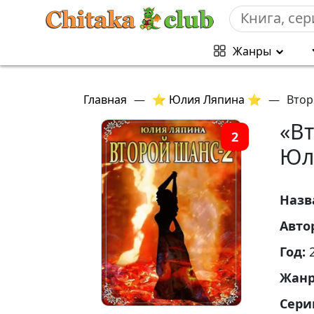
Жанры
Главная
—
⭐ Юлия Ляпина ⭐
—
Втор
«Вт
2
Юл
Назв
Авто
Год:
Жан
Сери