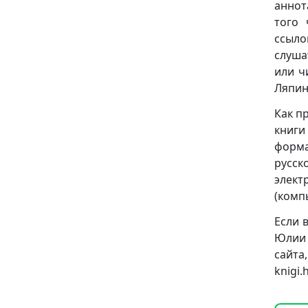
аннот
того 
ссыло
слуша
или ч
Ляпин
Как п
книг
формат
русск
элект
(комп
Если 
Юлии 
сай
knigi