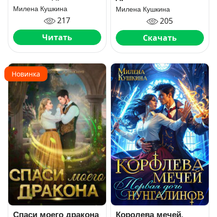
Милена Кушкина
Милена Кушкина
217
205
Читать
Скачать
Новинка
Спаси моего дракона
Королева мечей.