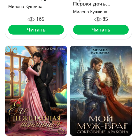
Первая дочь
Милена Кушкина
нунгалинов
Милена Кушкина
165
85
Читать
Читать