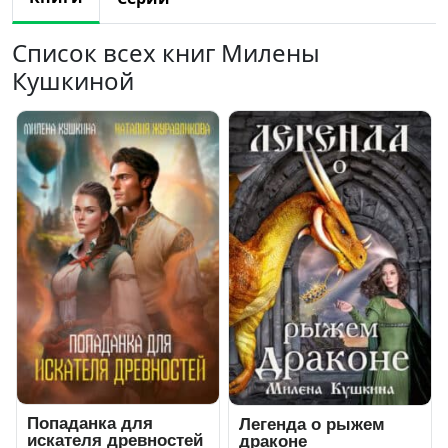
Список всех книг Милены
Кушкиной
Попаданка для
Легенда о рыжем
искателя древностей
драконе