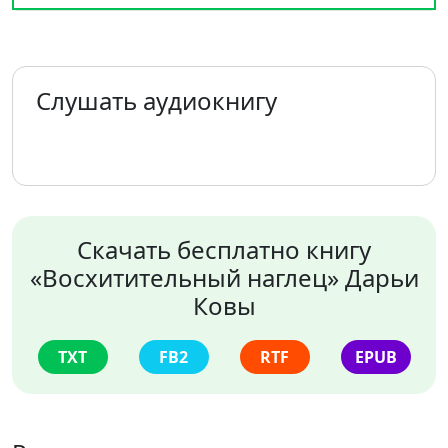
Слушать аудиокнигу
Скачать бесплатно книгу
«Восхитительный наглец» Дарьи
Ковы
TXT
FB2
RTF
EPUB