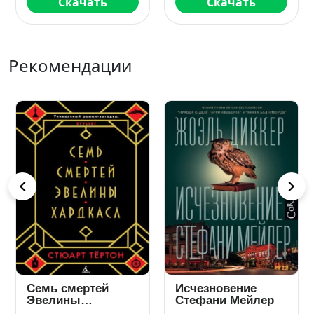
Скачать
Скачать
Рекомендации
Правда о деле
Убийственно
Гарри Квеберта
красиво