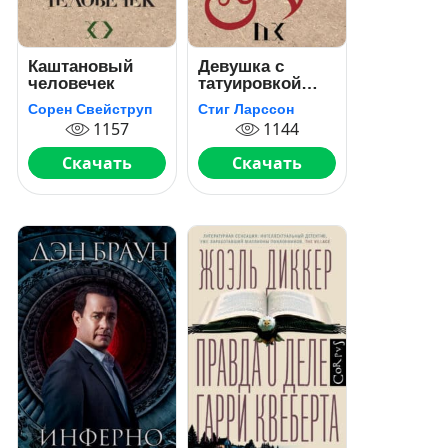
Каштановый
Девушка с
человечек
татуировкой
дракона
Сорен Свейструп
Стиг Ларссон
1157
1144
Скачать
Скачать