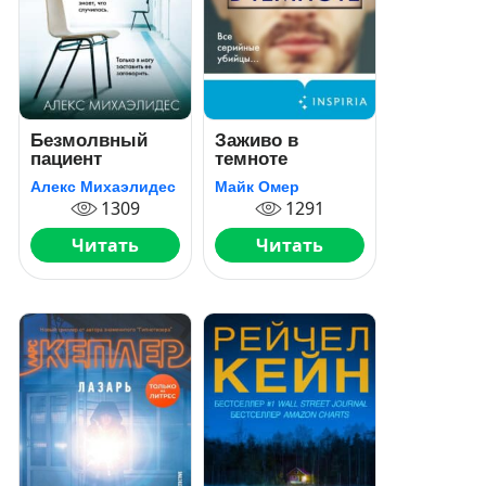
Безмолвный
Заживо в
пациент
темноте
Алекс Михаэлидес
Майк Омер
1309
1291
Читать
Читать