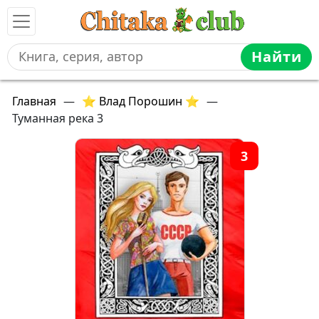
Найти
Главная
—
⭐ Влад Порошин ⭐
—
Туманная река 3
3