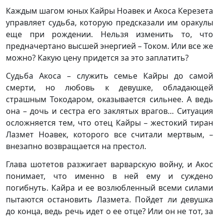
Каждым шагом юных Кайры Ноавек и Акоса Керезета
управляет судьба, которую предсказали им оракулы
еще при рождении. Нельзя изменить то, что
предначертано высшей энергией – Током. Или все же
можно? Какую цену придется за это заплатить?
Судьба Акоса – служить семье Кайры до самой
смерти, но любовь к девушке, обладающей
страшным Токодаром, оказывается сильнее. А ведь
она – дочь и сестра его заклятых врагов… Ситуация
осложняется тем, что отец Кайры – жестокий тиран
Лазмет Ноавек, которого все считали мертвым, –
внезапно возвращается на престол.
Глава шотетов разжигает варварскую войну, и Акос
понимает, что именно в ней ему и суждено
погибнуть. Кайра и ее возлюбленный всеми силами
пытаются остановить Лазмета. Пойдет ли девушка
до конца, ведь речь идет о ее отце? Или он не тот, за