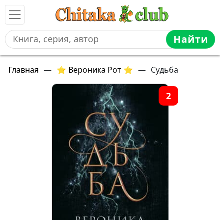
Найти
Главная
—
⭐ Вероника Рот ⭐
—
Судьба
2