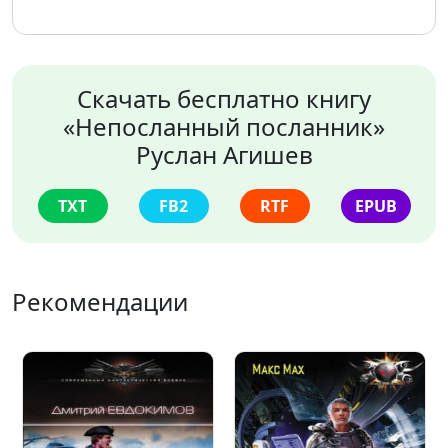
Скачать бесплатно книгу
«Непосланный посланник»
Руслан Агишев
TXT
FB2
RTF
EPUB
Рекомендации