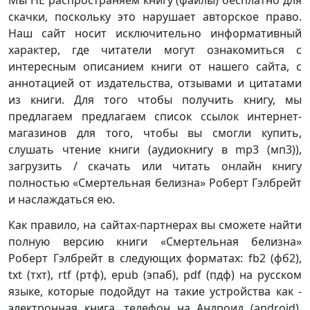
Мы НЕ распространяем книгу (файлы) бесплатно для
скачки, поскольку это нарушает авторское право.
Наш сайт носит исключительно информативный
характер, где читатели могут ознакомиться с
интересным описанием книги от нашего сайта, с
аннотацией от издательства, отзывами и цитатами
из книги. Для того чтобы получить книгу, мы
предлагаем предлагаем список ссылок интернет-
магазинов для того, чтобы вы смогли купить,
слушать чтение книги (аудиокнигу в mp3 (мп3)),
загрузить / скачать или читать онлайн книгу
полностью «Смертельная белизна» Роберт Гэлбрейт
и наслаждаться ею.
Как правило, на сайтах-партнерах вы сможете найти
полную версию книги «Смертельная белизна»
Роберт Гэлбрейт в следующих форматах: fb2 (фб2),
txt (тхт), rtf (ртф), epub (эпаб), pdf (пдф) на русском
языке, которые подойдут на такие устройства как -
электронная книга, телефон на Андроид (android),