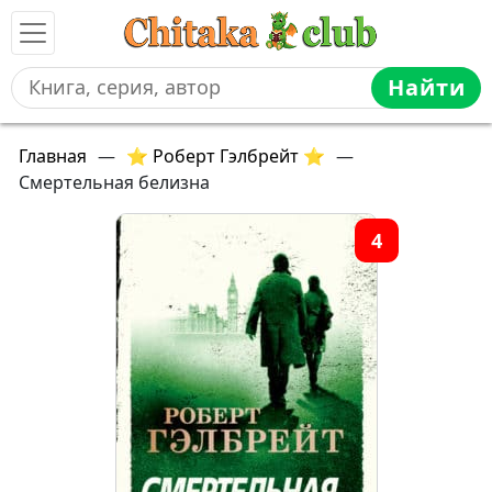
Найти
Главная
—
⭐ Роберт Гэлбрейт ⭐
—
Смертельная белизна
4