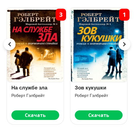
3
1
а
Зов кукушки
Дурная кровь
Роберт Гэлбрейт
Роберт Гэлбрейт
Скачать
Скачать