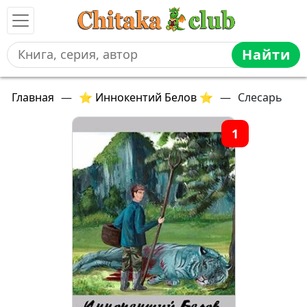
Найти
Главная
—
⭐ Иннокентий Белов ⭐
—
Слесарь
1