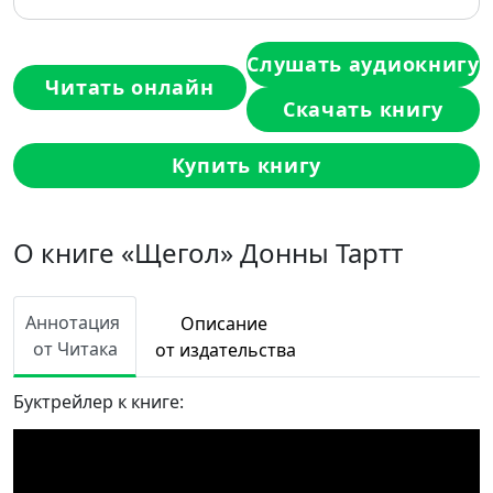
Слушать аудиокнигу
Читать онлайн
Скачать книгу
Купить книгу
О книге «Щегол» Донны Тартт
Аннотация
Описание
от Читака
от издательства
Буктрейлер к книге: