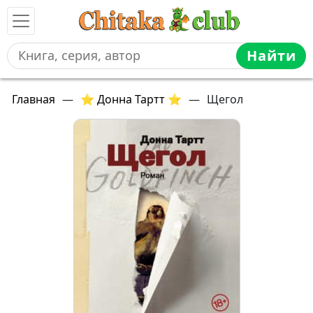
Найти
Главная
—
⭐ Донна Тартт ⭐
—
Щегол