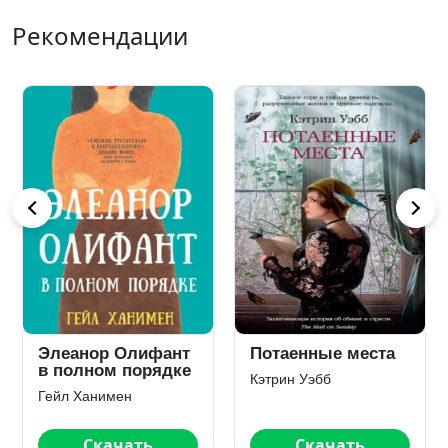
Рекомендации
Убийство
Безумно богатые
Командора. Книга
азиаты
2. Ускользающая
Харуки Мураками
Кевин Кван
метафора
Скачать
Скачать