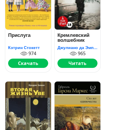
Прислуга
Кремлевский
волшебник
Кэтрин Стокетт
Джулиано да Эмполи
974
965
Скачать
Читать