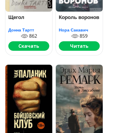
Щегол
Король воронов
Донна Тартт
Нора Сакавич
862
859
Скачать
Читать