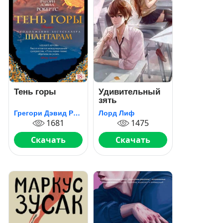
Тень горы
Удивительный
зять
Грегори Дэвид Робертс
Лорд Лиф
1681
1475
Скачать
Скачать