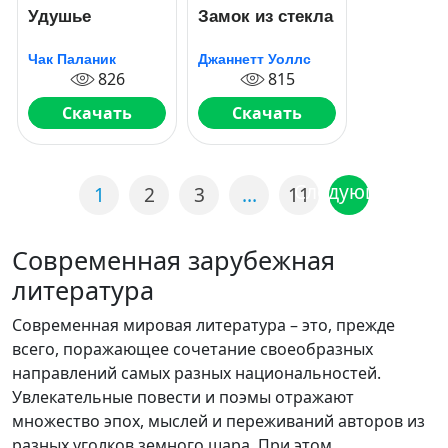
Удушье
Замок из стекла
Чак Паланик
Джаннетт Уоллс
826
815
Скачать
Скачать
Следующая
1
2
3
…
11
Современная зарубежная
литература
Современная мировая литература – это, прежде
всего, поражающее сочетание своеобразных
направлений самых разных национальностей.
Увлекательные повести и поэмы отражают
множество эпох, мыслей и переживаний авторов из
разных уголков земного шара. При этом