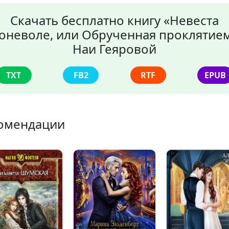
Скачать бесплатно книгу «Невеста
оневоле, или Обрученная проклятие
Наи Геяровой
TXT
FB2
RTF
EPUB
омендации