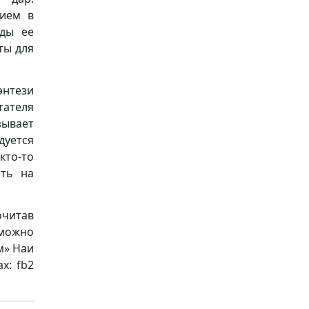
нием в
ады ее
ты для
энтези
ателя
зывает
дуется
кто-то
ить на
очитав
 можно
м» Наи
х: fb2