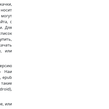
качки,
носит
 могут
йта, с
и. Для
список
упить,
качать
е, или
версию
» Наи
), epub
 такие
roid),
е, или