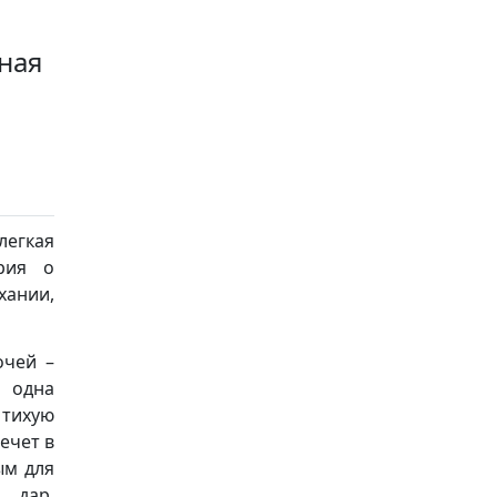
ная
легкая
рия о
хании,
очей –
 одна
 тихую
ечет в
ым для
 дар.