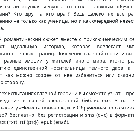
ится ли хрупкая девушка со столь сложным обуче
мии? Кто друг, а кто враг? Ведь далеко не все р
ению не только как ученицы, но и как очередной невес
а.
й романтический сюжет вместе с приключенческим ф
ают идеальную историю, которая вовлекает чит
льно с первых страниц. Появление главной героини вы
 разные эмоции у жителей иного мира: кто-то ра
тию единственной носительницы темного дара, а 
т как можно скорее от нее избавиться или склон
ю сторону.
сех испытаниях главной героини вы сможете узнать, пр
ведение в нашей электронной библиотеке. У нас
ть книгу «Невеста поневоле, или Обрученная проклятие
вой бесплатно, без регистрации и sms (смс) в формата
txt (тхт), rtf (ртф), epub (епаб).