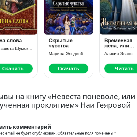
на слова
Скрытые
Временная
чувства
жена, или
Елизавета Шумская
Вместе
Марина Эльденберт
Алисия Эванс
навечно. Ча
2
Скачать
Скачать
Читать
ывы на книгу «Невеста поневоле, или
ученная проклятием» Наи Геяровой
вить комментарий
ес email не будет опубликован.
Обязательные поля помечены
*