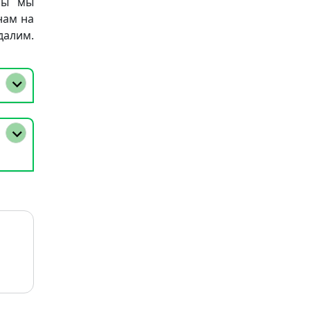
бы мы
нам на
далим.