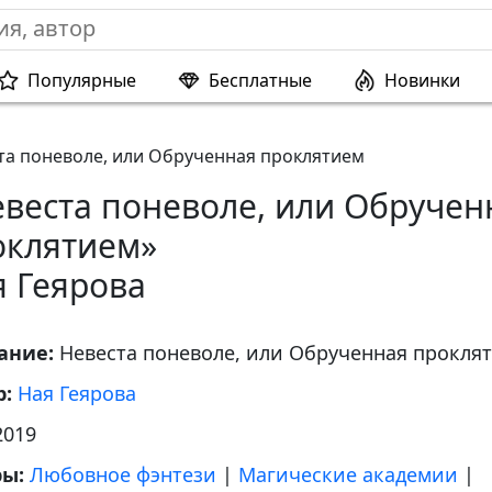
Популярные
Бесплатные
Новинки
та поневоле, или Обрученная проклятием
евеста поневоле, или Обручен
оклятием»
я Геярова
ание:
Невеста поневоле, или Обрученная прокля
р:
Ная Геярова
2019
ры:
Любовное фэнтези
|
Магические академии
|