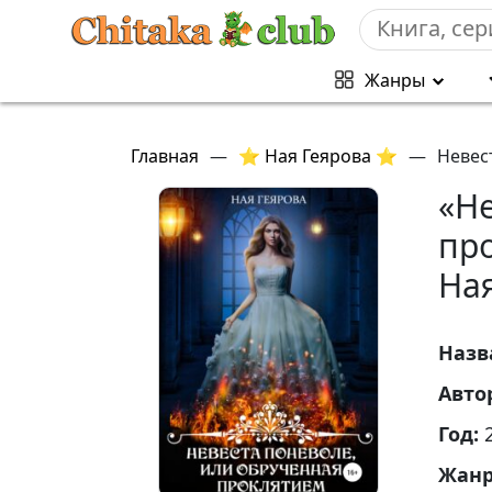
Жанры
Главная
—
⭐ Ная Геярова ⭐
—
Невес
«Н
пр
На
Назв
Авто
Год:
Жан