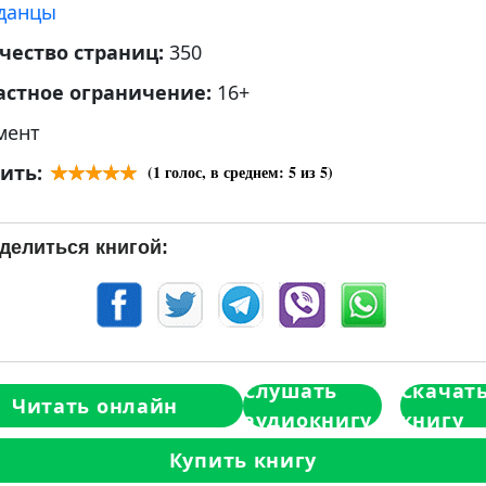
данцы
чество страниц:
350
астное ограничение:
16+
мент
ить:
(
1
голос, в среднем:
5
из 5)
делиться книгой:
Слушать
Скачат
Читать онлайн
аудиокнигу
книгу
Купить книгу