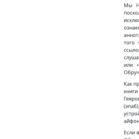
Мы НЕ
поск
исклю
ознак
аннот
того 
ссыло
слуша
или ч
Обруч
Как п
книг
Геяров
(эпаб
устро
айфон
Если 