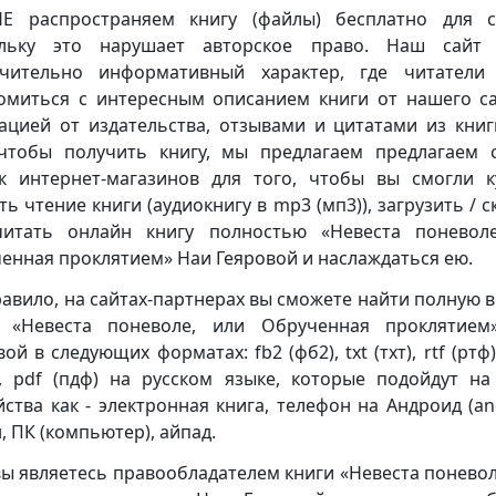
 распространяем книгу (файлы) бесплатно для с
ольку это нарушает авторское право. Наш сайт 
чительно информативный характер, где читатели
омиться с интересным описанием книги от нашего са
ацией от издательства, отзывами и цитатами из книг
чтобы получить книгу, мы предлагаем предлагаем 
к интернет-магазинов для того, чтобы вы смогли к
ть чтение книги (аудиокнигу в mp3 (мп3)), загрузить / с
итать онлайн книгу полностью «Невеста поневол
енная проклятием» Наи Геяровой и наслаждаться ею.
равило, на сайтах-партнерах вы сможете найти полную 
и «Невеста поневоле, или Обрученная проклятием
ой в следующих форматах: fb2 (фб2), txt (тхт), rtf (ртф
), pdf (пдф) на русском языке, которые подойдут на
йства как - электронная книга, телефон на Андроид (and
, ПК (компьютер), айпад.
вы являетесь правообладателем книги «Невеста поневол