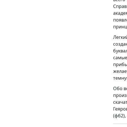
Справ
акаде
появл
принц
Легки
созд
буква
самые
прибы
желае
темну
Обо в
произ
скача
Геяро
(фб2), 