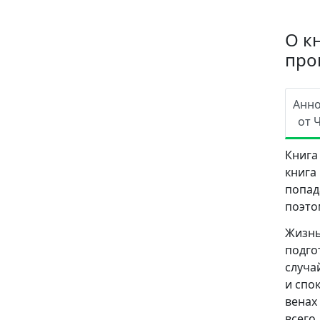
О к
про
Анн
от 
Книга
книг
попад
поэто
Жизнь
подг
случа
и спо
венах
всег