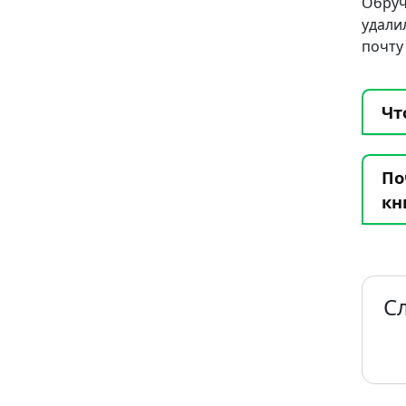
Обру
удали
почту
Чт
По
кн
С