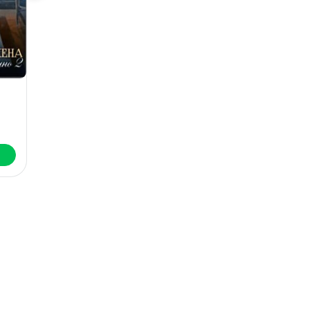
Модный салон
Цена слова
феи-крестной
Елизавета Шумская
Милена Завойчинская
сть
Читать
Скачать