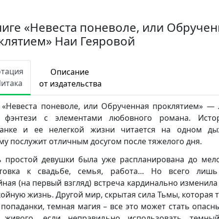
ниге «Невеста поневоле, или Обручен
клятием» Наи Геяровой
отация
Описание
Читака
от издательства
 «Невеста поневоле, или Обрученная проклятием» — 
а фэнтези с элементами любовного романа. Исто
анке и ее нелегкой жизни читается на одном ды
му послужит отличным досугом после тяжелого дня.
 простой девушки была уже распланирована до мел
отовка к свадьбе, семья, работа… Но всего лишь
йная (на первый взгляд) встреча кардинально изменила
койную жизнь. Другой мир, скрытая сила Тьмы, которая т
 попаданки, темная магия – все это может стать опасн
о живого, если неправильно использовать темный