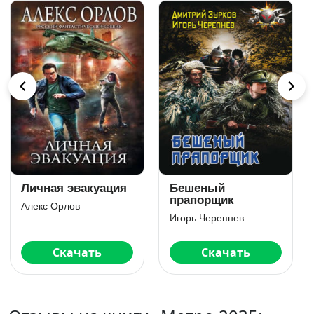
Камень Книга
Седьмая казнь
шестая
Джеймс Роллинс
Станислав Минин
Скачать
Скачать