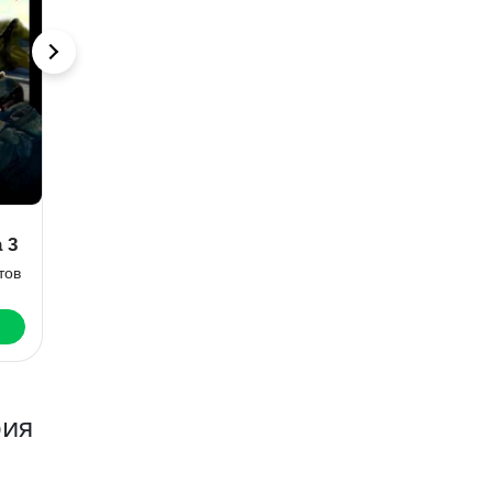
Метро 2033:
Вирус Зоны.
 3
Летящий вдаль
Фактор
человечности
тов
Виктор Робертович Лебедев
Дмитрий Владимирович Лазарев
Читать
Скачать
рия