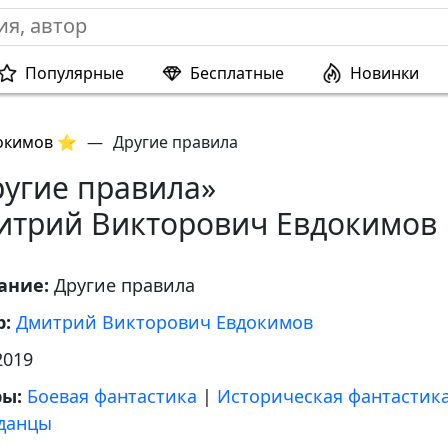
Популярные
Бесплатные
Новинки
окимов ⭐
—
Другие правила
ругие правила»
итрий Викторович Евдокимов
ание:
Другие правила
р:
Дмитрий Викторович Евдокимов
2019
ры:
Боевая фантастика
|
Историческая фантастик
данцы