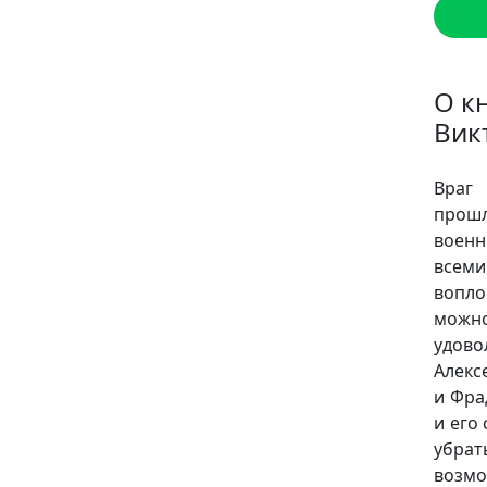
О к
Вик
Враг 
прош
военн
всем
вопло
можн
удово
Алекс
и Фра
и его
убрат
возмо