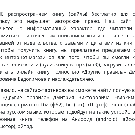
 распространяем книгу (файлы) бесплатно для с
ольку это нарушает авторское право. Наш сайт 
чительно информативный характер, где читатели
омиться с интересным описанием книги от нашего са
ацией от издательства, отзывами и цитатами из книг
чтобы получить книгу, мы предлагаем предлагаем 
к интернет-магазинов для того, чтобы вы смогли к
ть чтение книги (аудиокнигу в mp3 (мп3)), загрузить / с
итать онлайн книгу полностью «Другие правила» Д
ровича Евдокимова и наслаждаться ею.
равило, на сайтах-партнерах вы сможете найти полную 
и «Другие правила» Дмитрия Викторовича Евдоким
щих форматах: fb2 (фб2), txt (тхт), rtf (ртф), epub (эпа
 на русском языке, которые подойдут на такие устройства
ронная книга, телефон на Андроид (android), айф
ьютер), айпад.