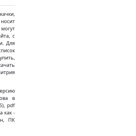
качки,
носит
 могут
йта, с
и. Для
список
упить,
качать
митрия
версию
ова в
б), pdf
 как -
он, ПК