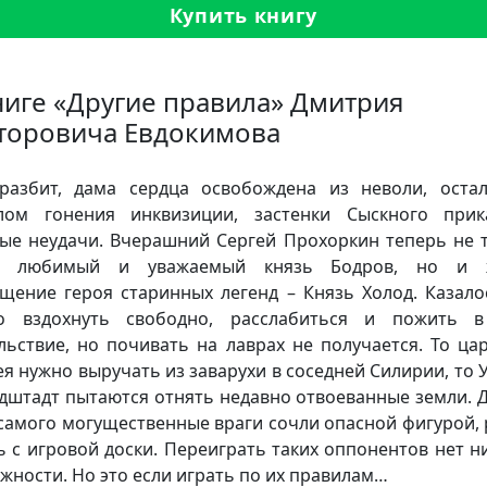
Купить книгу
ниге «Другие правила» Дмитрия
торовича Евдокимова
разбит, дама сердца освобождена из неволи, оста
лом гонения инквизиции, застенки Сыскного прик
ые неудачи. Вчерашний Сергей Прохоркин теперь не 
и любимый и уважаемый князь Бодров, но и 
щение героя старинных легенд – Князь Холод. Казало
о вздохнуть свободно, расслабиться и пожить в
льствие, но почивать на лаврах не получается. То ца
ея нужно выручать из заварухи в соседней Силирии, то 
дштадт пытаются отнять недавно отвоеванные земли. 
 самого могущественные враги сочли опасной фигурой,
ь с игровой доски. Переиграть таких оппонентов нет н
жности. Но это если играть по их правилам…