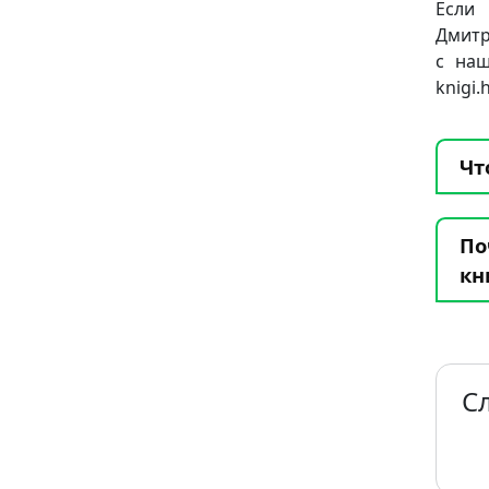
Если 
Дмитр
с наш
knigi
Чт
По
кн
С