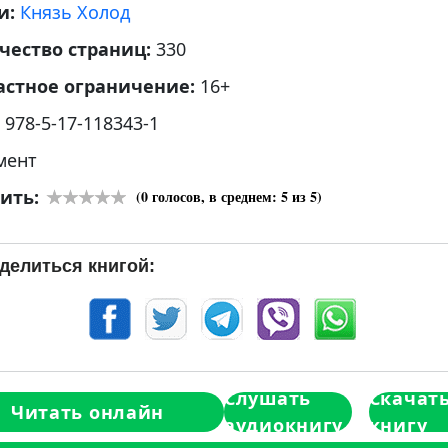
и:
Князь Холод
чество страниц:
330
астное ограничение:
16+
:
978-5-17-118343-1
мент
ить:
(
0
голосов, в среднем:
5
из 5)
делиться книгой:
Слушать
Скачат
Читать онлайн
аудиокнигу
книгу