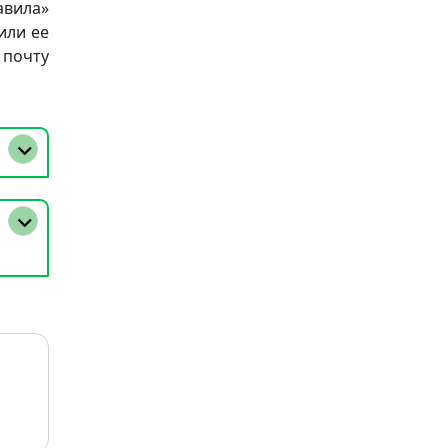
авила»
или ее
 почту