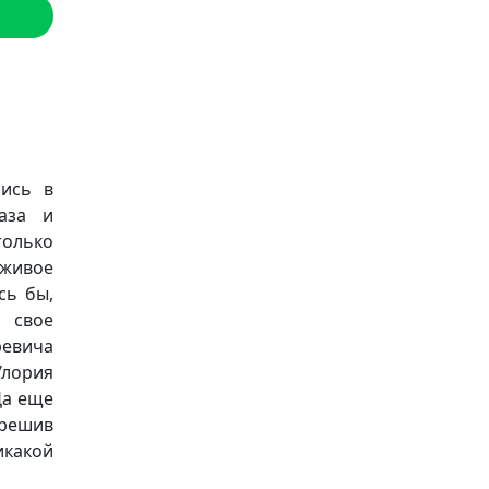
лись в
аза и
только
живое
сь бы,
 свое
ревича
Улория
Да еще
 решив
икакой