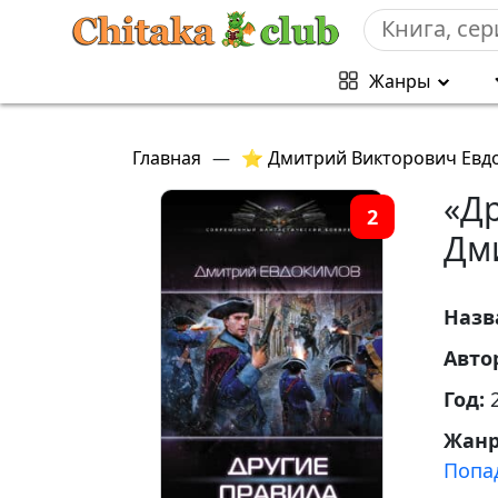
Жанры
Главная
—
⭐ Дмитрий Викторович Евд
«Д
2
Дм
Назв
Авто
Год:
Жан
Попа