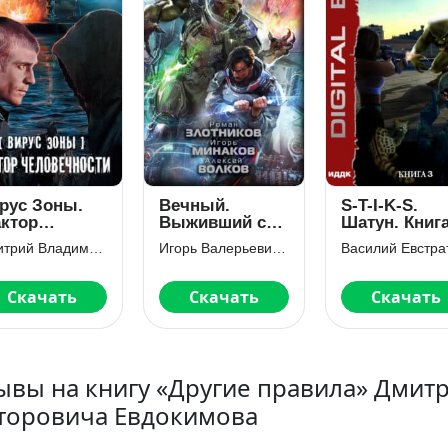
рус Зоны.
Вечный.
S-T-I-K-S.
ктор
Выживший с
Шатун. Книга
ловечности
«Ермака»
Дмитрий Владимирович Лазарев
Игорь Валерьевич Минаков
Василий Евстра
Скачать
Скачать
Скачать
ывы на книгу «Другие правила» Дмит
торовича Евдокимова