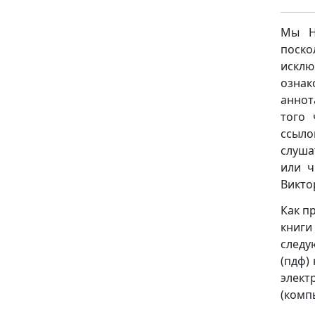
Мы НЕ
поск
исклю
ознак
аннот
того 
ссыло
слуша
или ч
Викто
Как п
книг
следую
(пдф)
элект
(комп