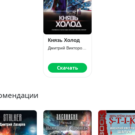
Князь Холод
Дмитрий Викторович Евдокимов
Скачать
омендации