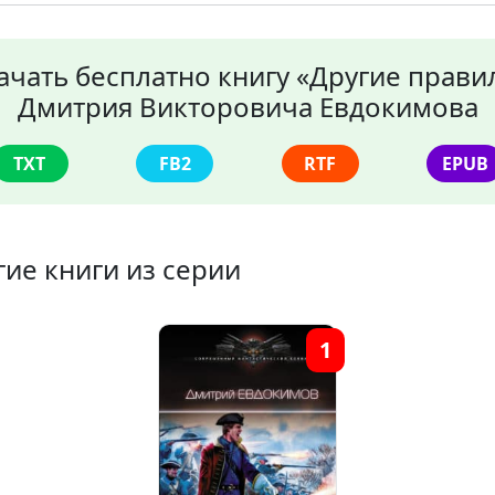
ачать бесплатно книгу «Другие прави
Дмитрия Викторовича Евдокимова
TXT
FB2
RTF
EPUB
гие книги из серии
1