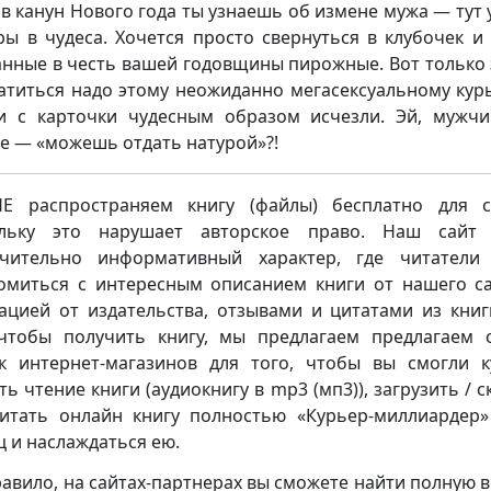
 в канун Нового года ты узнаешь об измене мужа — тут 
ры в чудеса. Хочется просто свернуться в клубочек и
анные в честь вашей годовщины пирожные. Вот только 
атиться надо этому неожиданно мегасексуальному курь
и с карточки чудесным образом исчезли. Эй, мужчи
е — «можешь отдать натурой»?!
 распространяем книгу (файлы) бесплатно для с
ольку это нарушает авторское право. Наш сайт 
чительно информативный характер, где читатели
омиться с интересным описанием книги от нашего са
ацией от издательства, отзывами и цитатами из книг
чтобы получить книгу, мы предлагаем предлагаем 
к интернет-магазинов для того, чтобы вы смогли к
ть чтение книги (аудиокнигу в mp3 (мп3)), загрузить / с
итать онлайн книгу полностью «Курьер-миллиардер
 и наслаждаться ею.
равило, на сайтах-партнерах вы сможете найти полную 