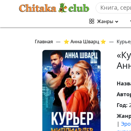
Жанры
Главная
—
⭐ Анна Шварц ⭐
—
Курье
«К
Ан
Назв
Авто
Год:
Жан
|
Эро