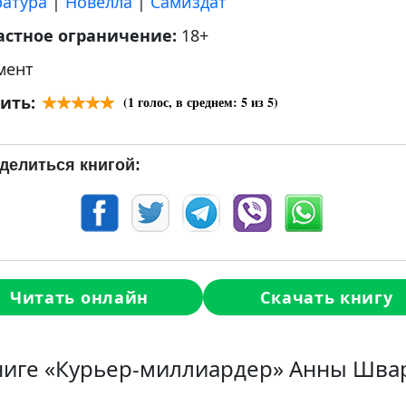
ратура
|
Новелла
|
Самиздат
астное ограничение:
18+
мент
ить:
(
1
голос, в среднем:
5
из 5)
делиться книгой:
Читать онлайн
Скачать книгу
ниге «Курьер-миллиардер» Анны Шва