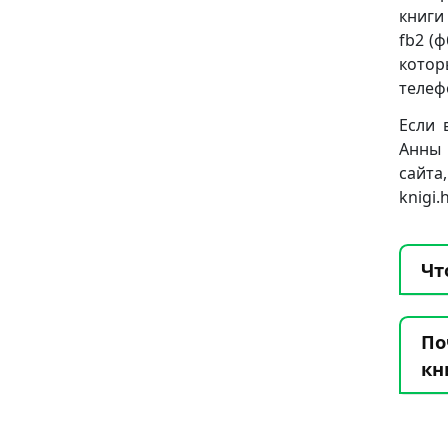
книги
fb2 (ф
котор
телеф
Если 
Анны 
сай
knigi
Чт
По
кн