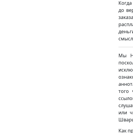
Когда
до ве
заказ
распл
деньг
смысл
Мы НЕ
поск
исклю
ознак
аннот
того 
ссыло
слуша
или ч
Шварц
Как п