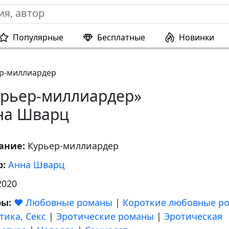
Популярные
Бесплатные
Новинки
р-миллиардер
урьер-миллиардер»
на Шварц
ание:
Курьер-миллиардер
р:
Анна Шварц
2020
ры:
❤️ Любовные романы
|
Короткие любовные р
тика, Секс
|
Эротические романы
|
Эротическая