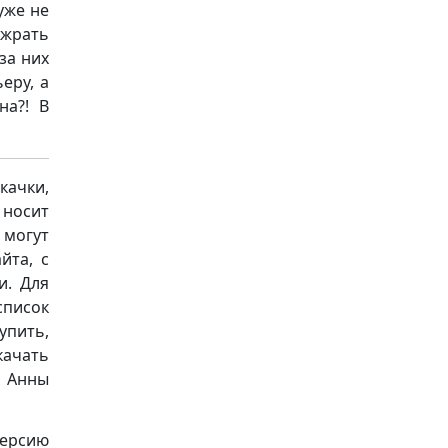
уже не
 жрать
за них
еру, а
на?! В
качки,
носит
 могут
йта, с
и. Для
список
упить,
качать
» Анны
версию