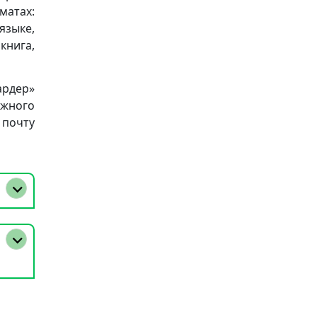
матах:
 языке,
книга,
ардер»
ижного
очту