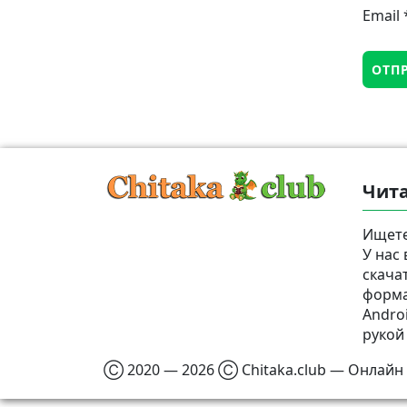
Email
Чита
Ищете
У нас
скача
формат
Androi
рукой
Ⓒ 2020 — 2026 Ⓒ Chitaka.club — Онлайн