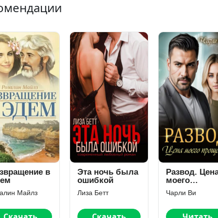
омендации
звращение в
Эта ночь была
Развод. Цен
ем
ошибкой
моего
прощения
залин Майлз
Лиза Бетт
Чарли Ви
Скачать
Скачать
Читать