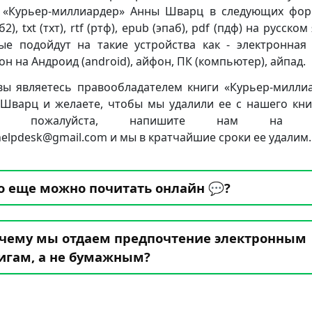
 «Курьер-миллиардер» Анны Шварц в следующих фор
б2), txt (тхт), rtf (ртф), epub (эпаб), pdf (пдф) на русском
ые подойдут на такие устройства как - электронная 
он на Андроид (android), айфон, ПК (компьютер), айпад.
вы являетесь правообладателем книги «Курьер-милли
Шварц и желаете, чтобы мы удалили ее с нашего кн
та, пожалуйста, напишите нам на п
.helpdesk@gmail.com и мы в кратчайшие сроки ее удалим.
о еще можно почитать онлайн 💬?
чему мы отдаем предпочтение электронным
игам, а не бумажным?