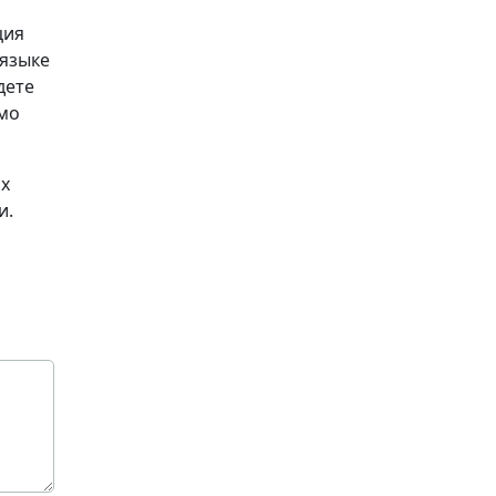
ция
 языке
дете
имо
их
и.