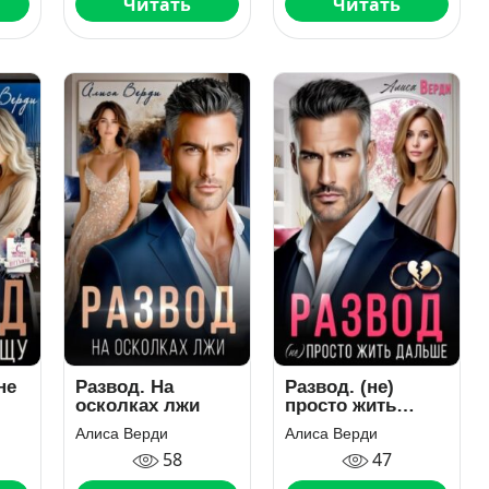
Читать
Читать
не
Развод. На
Развод. (не)
осколках лжи
просто жить
дальше
Алиса Верди
Алиса Верди
58
47