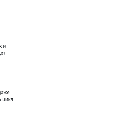
х и
дет
даже
о цикл