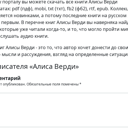
 порталу вы можете скачать все книги Алисы Верди
ах: pdf (пдф), mobi, txt (тхт), fb2 (фб2), rtf, epub. Коллек
яется новинками, а потому последние книги на русском
 первым. В перечне книг Алисы Верди вы наверняка най
которые уже читали когда-то, и то, что могло пройти м
 слушать аудио книги.
г Алисы Верди - это то, что автор хочет донести до сво
о мысли и рассуждения, взгляд на определенные ситуаци
писателя «Алиса Верди»
ентарий
ет опубликован.
Обязательные поля помечены
*