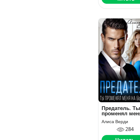
Предатель. Т
променял мен
на бывшую
Алиса Верди
284