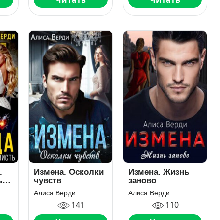
Читать
Читать
.
Измена. Осколки
Измена. Жизнь
ь
чувств
заново
Алиса Верди
Алиса Верди
141
110