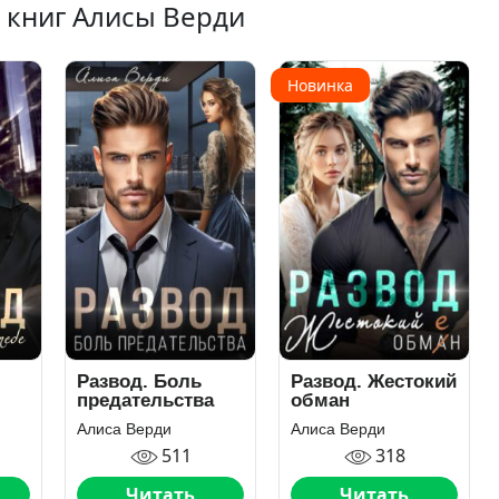
 книг Алисы Верди
Новинка
Развод. Боль
Развод. Жестокий
предательства
обман
Алиса Верди
Алиса Верди
511
318
Читать
Читать