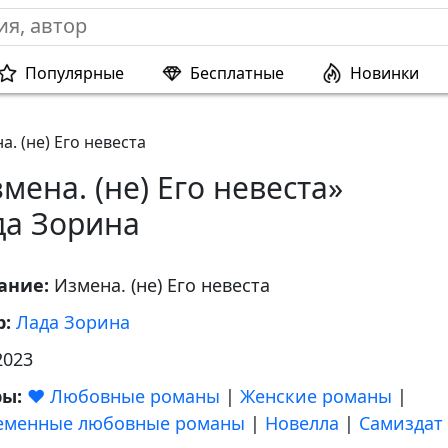
Популярные
Бесплатные
Новинки
а. (не) Его невеста
мена. (не) Его невеста»
да Зорина
ание:
Измена. (не) Его невеста
р:
Лада Зорина
2023
ры:
❤️ Любовные романы
|
Женские романы
|
еменные любовные романы
|
Новелла
|
Самиздат