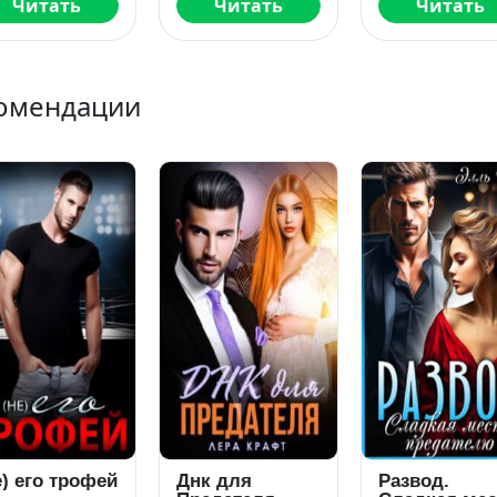
Читать
Читать
Читать
омендации
е) его трофей
Днк для
Развод.