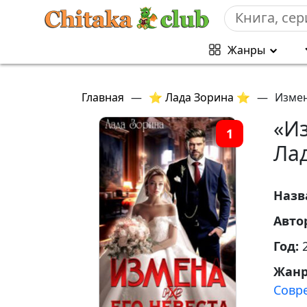
Жанры
Главная
—
⭐ Лада Зорина ⭐
—
Измен
«Из
1
Ла
Назв
Авто
Год:
Жан
Совр