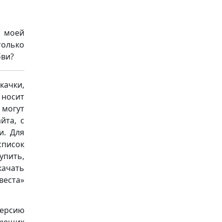
а моей
только
бви?
качки,
носит
 могут
йта, с
и. Для
список
упить,
качать
веста»
версию