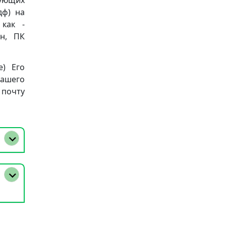
дующих
пдф) на
 как -
он, ПК
е) Его
нашего
почту