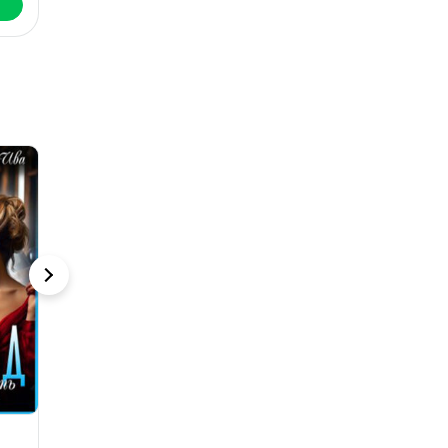
Читать
Читать
Мажор по
(не) его трофей