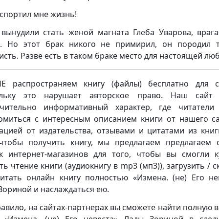
испортил мне жизнь!
вынудили стать женой магната Глеба Уварова, враг
. Но этот брак никого не примирил, он породил 
исть. Разве есть в таком браке место для настоящей лю
 распространяем книгу (файлы) бесплатно для с
ольку это нарушает авторское право. Наш сайт 
чительно информативный характер, где читатели
омиться с интересным описанием книги от нашего са
ацией от издательства, отзывами и цитатами из книг
чтобы получить книгу, мы предлагаем предлагаем 
к интернет-магазинов для того, чтобы вы смогли к
ть чтение книги (аудиокнигу в mp3 (мп3)), загрузить / с
итать онлайн книгу полностью «Измена. (не) Его не
Зориной и наслаждаться ею.
равило, на сайтах-партнерах вы сможете найти полную 