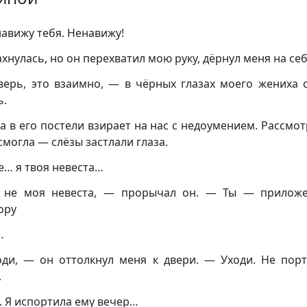
авижу тебя. Ненавижу!
ахнулась, но он перехватил мою руку, дёрнул меня на себ
ерь, это взаимно, — в чёрных глазах моего жениха 
ь.
а в его постели взирает на нас с недоумением. Рассмот
смогла — слёзы застлали глаза.
е… я твоя невеста…
 не моя невеста, — прорычал он. — Ты — приложе
ору
…
ди, — он оттолкнул меня к двери. — Уходи. Не пор
.
. Я испортила ему вечер…