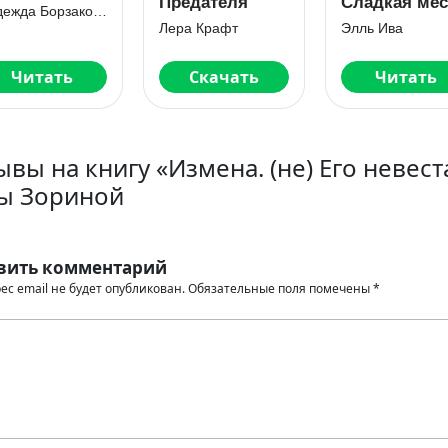
Предателя
Сладкая мес
Надежда Борзакова
предателю
Лера Крафт
Элль Ива
Читать
Скачать
Читать
ывы на книгу «Измена. (не) Его невест
ы Зориной
вить комментарий
ес email не будет опубликован.
Обязательные поля помечены
*