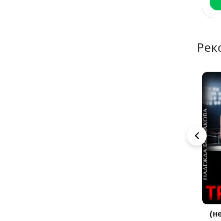
Читать
Читать
Рек
Развод.
Мажор по
(н