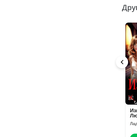
Дру
3
12
14
Измена. Спаси
Измена. Я (не)
Из
нашу семью
уйду от тебя
Лю
Лада Зорина
Лада Зорина
Ла