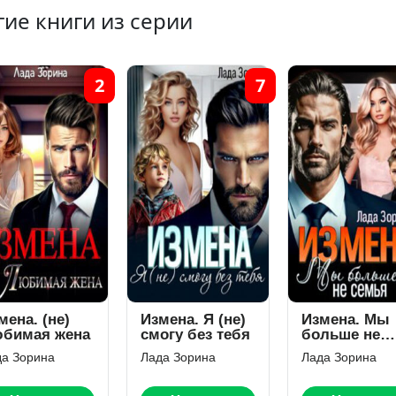
гие книги из серии
2
7
мена. (не)
Измена. Я (не)
Измена. Мы
бимая жена
смогу без тебя
больше не
семья
да Зорина
Лада Зорина
Лада Зорина