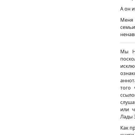
А он 
Меня 
семьи
ненав
Мы НЕ
поск
исклю
ознак
аннот
того 
ссыло
слуша
или ч
Лады 
Как п