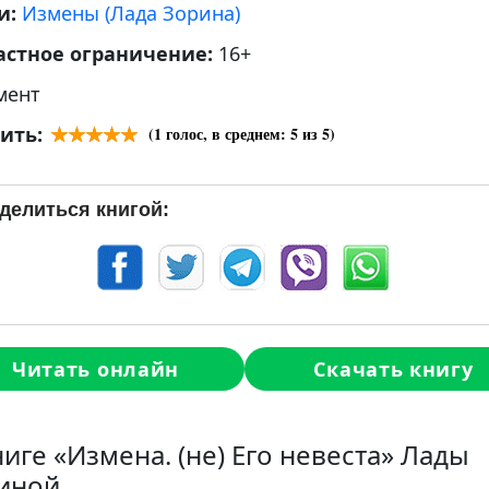
и:
Измены (Лада Зорина)
астное ограничение:
16+
мент
ить:
(
1
голос, в среднем:
5
из 5)
делиться книгой:
Читать онлайн
Скачать книгу
ниге «Измена. (не) Его невеста» Лады
иной