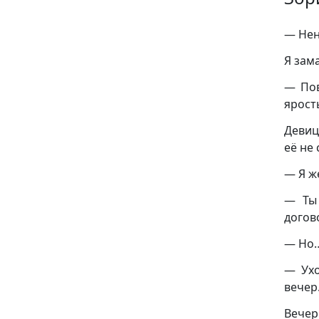
— Нен
Я зам
— Пов
ярост
Девиц
её не 
— Я ж
— Ты
догов
— Но
— Ухо
вечер
Вечер