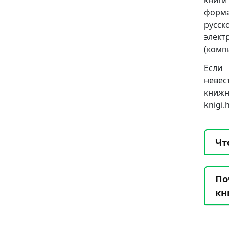
книги
формат
русск
элект
(комп
Если 
невес
книж
knigi
Чт
По
кн