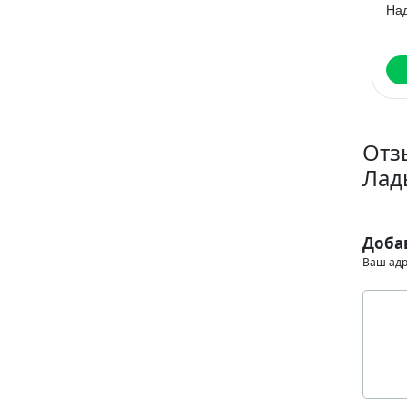
Сладкая месть
соседству
предателю
Элль Ива
Айрин Лакс
Читать
Читать
Отз
Лад
Доба
Ваш адр