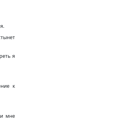
я.
стынет
реть я
ние к
ти мне