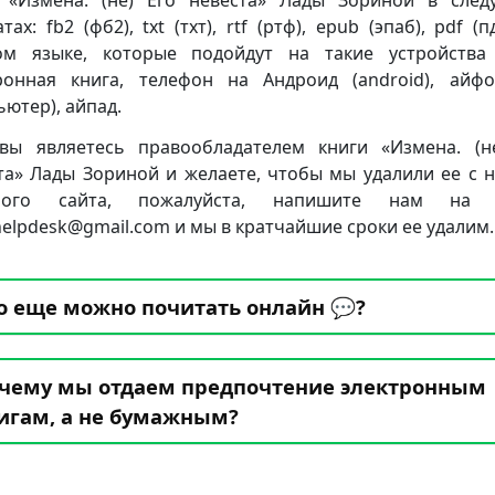
 «Измена. (не) Его невеста» Лады Зориной в сле
ах: fb2 (фб2), txt (тхт), rtf (ртф), epub (эпаб), pdf (
ом языке, которые подойдут на такие устройства
ронная книга, телефон на Андроид (android), айф
ьютер), айпад.
вы являетесь правообладателем книги «Измена. (н
та» Лады Зориной и желаете, чтобы мы удалили ее с 
ного сайта, пожалуйста, напишите нам на 
.helpdesk@gmail.com и мы в кратчайшие сроки ее удалим.
о еще можно почитать онлайн 💬?
чему мы отдаем предпочтение электронным
игам, а не бумажным?