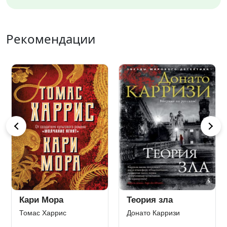
Рекомендации
Рождество
Чужак
Эркюля Пуаро
Стивен Кинг
Агата Кристи