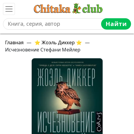
Найти
Главная
—
⭐ Жоэль Диккер ⭐
—
Исчезновение Стефани Мейлер