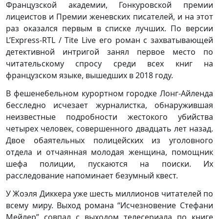
Французской академии, Гонкуровской премии
лицеистов и Премии женевских писателей, и на этот
раз оказался первым в списке лучших. По версии
L’Express-RTL / Tite Live его роман с захватывающей
детективной интригой занял первое место по
читательскому спросу среди всех книг на
французском языке, вышедших в 2018 году.
В фешенебельном курортном городке Лонг-Айленда
бесследно исчезает журналистка, обнаружившая
неизвестные подробности жестокого убийства
четырех человек, совершенного двадцать лет назад.
Двое обаятельных полицейских из уголовного
отдела и отчаянная молодая женщина, помощник
шефа полиции, пускаются на поиски. Их
расследование напоминает безумный квест.
У Жоэля Диккера уже шесть миллионов читателей по
всему миру. Выход романа “Исчезновение Стефани
Мейлер” совпал с выходом телесериала по книге