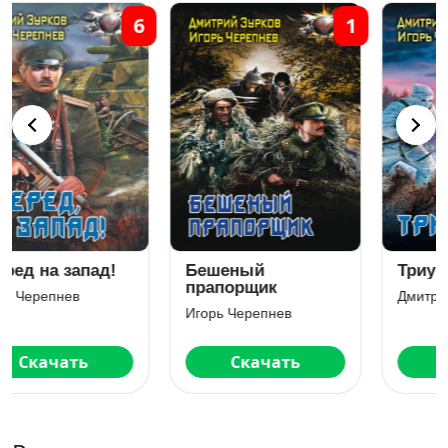
5
8
Триумвират
Контрфевраль
Дмитрий Зурков
Дмитрий Зурков
Скачать
Скачать