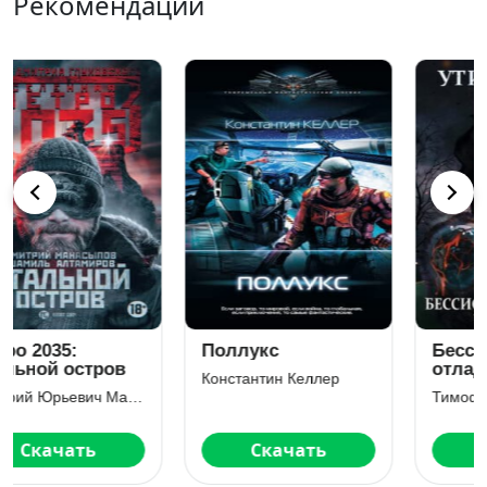
Рекомендации
Бессистемная
Особист
отладка.
Владимир Поселягин
Утилизация
Тимофей Царенко
Скачать
Скачать