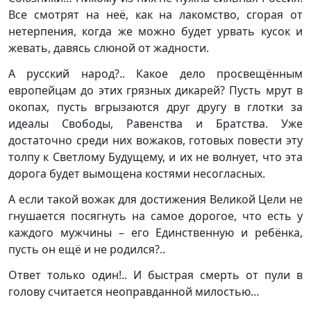
Все смотрят на неё, как на лакомство, сгорая от
нетерпения, когда же можно будет урвать кусок и
жевать, давясь слюной от жадности.
А русский народ?.. Какое дело просвещённым
европейцам до этих грязных дикарей? Пусть мрут в
окопах, пусть вгрызаются друг другу в глотки за
идеалы Свободы, Равенства и Братства. Уже
достаточно среди них вожаков, готовых повести эту
толпу к Светлому Будущему, и их не волнует, что эта
дорога будет вымощена костями несогласных.
А если такой вожак для достижения Великой Цели не
гнушается посягнуть на самое дорогое, что есть у
каждого мужчины – его Единственную и ребёнка,
пусть он ещё и не родился?..
Ответ только один!.. И быстрая смерть от пули в
голову считается неоправданной милостью…