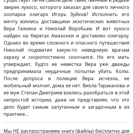
Существует ли на самом деле таинственный и редкий
зверек лухосо, которого заказал для своего личного
зоопарка олигарх Игорь Зуйков? Исполнить его
мечту взялись доставщики экзотических животных
Вера Галкина и Николай Воробьев. И вот лухосо
найден на берегах Амазонки и доставлен олигарху.
Однако во время сложного и опасного путешествия
Николай подхватил какую-то неведомую врачам
заразу и скоропостижно скончался. Но его мать
утверждает, будто ее невестка Вера уже дважды
предпринимала неудачные попытки убить Колю.
После допроса в полиции Вера исчезла, ее
мобильный молчит, дома ее нет. Виола Тараканова и
ее муж Степан Дмитриев взялись разобраться в этой
непростой истории, даже не представляя, что это
дело будет самым запутанным и загадочным в их
практике…
Мы НЕ распространяем книгу (файлы) бесплатно для