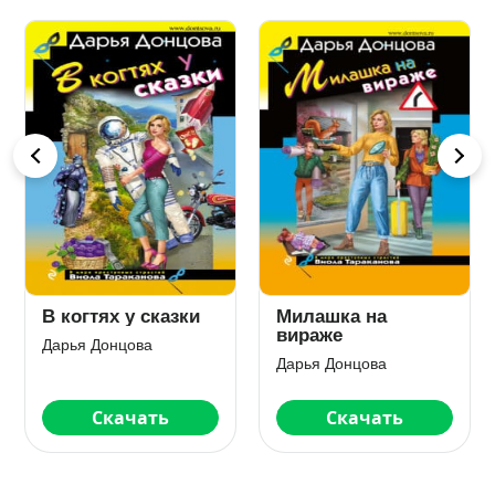
ях у сказки
Милашка на
Черт из 
вираже
онцова
Дарья Донц
Дарья Донцова
качать
Скачать
Ска