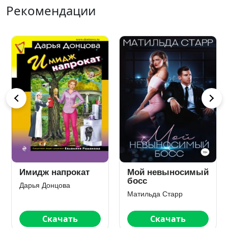
Рекомендации
Мой невыносимый
Последняя
босс
гастроль госпожи
Удачи
Матильда Старр
Дарья Донцова
Скачать
Скачать