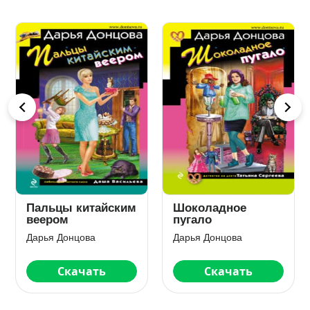
Три желания
Пряник с черной
женщины-мечты
икрой
Дарья Донцова
Дарья Донцова
Скачать
Скачать