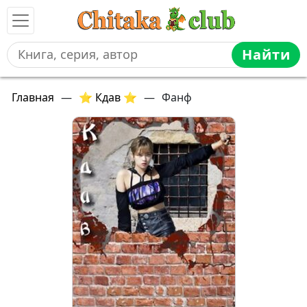
Найти
Главная
—
⭐ Кдав ⭐
—
Фанф