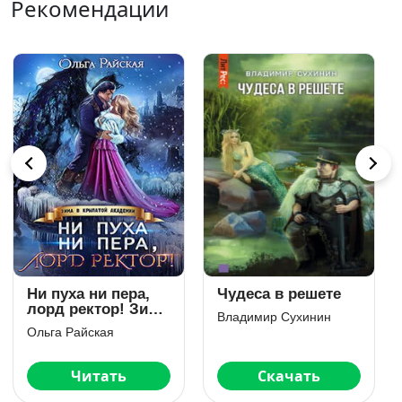
Рекомендации
Янтарь лорда
Наследница мага
демонов.
смерти
Меченная тьмой
Ольга Грон
Наталья Жильцова
Скачать
Читать