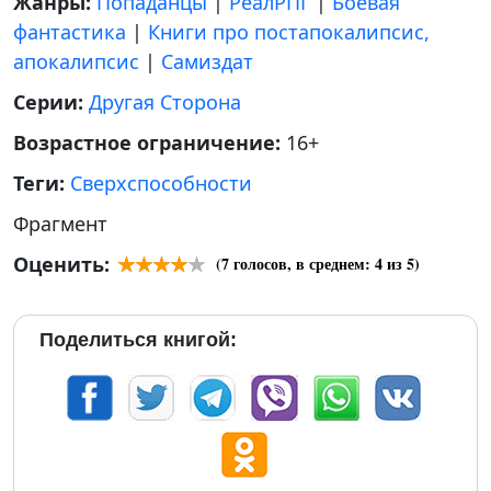
Жанры:
Попаданцы
|
РеалРПГ
|
Боевая
фантастика
|
Книги про постапокалипсис,
апокалипсис
|
Самиздат
Серии:
Другая Сторона
Возрастное ограничение:
16+
Теги:
Сверхспособности
Фрагмент
Оценить:
(
7
голосов, в среднем:
4
из 5)
Поделиться книгой: