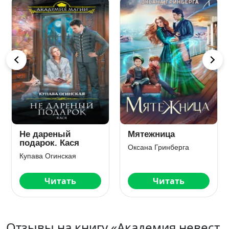
Не дареный
Мятежница
подарок. Кася
Оксана Гринберга
Купава Огинская
Читать
Читать
Отзывы на книгу «Академия невест.