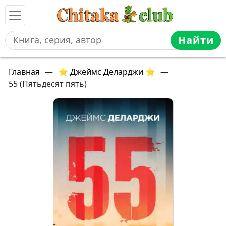
Найти
Главная
—
⭐ Джеймс Деларджи ⭐
—
55 (Пятьдесят пять)