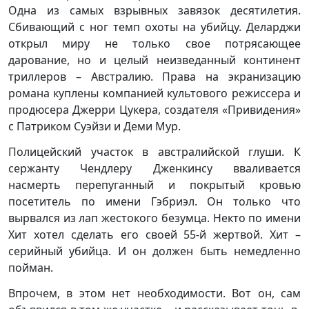
Одна из самых взрывных завязок десятилетия.
Сбивающий с ног темп охоты на убийцу. Деларджи
открыл миру не только свое потрясающее
дарование, но и целый неизведанный континент
триллеров – Австралию. Права на экранизацию
романа куплены компанией культового режиссера и
продюсера Джерри Цукера, создателя «Привидения»
с Патриком Суэйзи и Деми Мур.
Полицейский участок в австралийской глуши. К
сержанту Чендлеру Дженкинсу вваливается
насмерть перепуганный и покрытый кровью
посетитель по имени Гэбриэл. Он только что
вырвался из лап жестокого безумца. Некто по имени
Хит хотел сделать его своей 55-й жертвой. Хит –
серийный убийца. И он должен быть немедленно
пойман.
Впрочем, в этом нет необходимости. Вот он, сам