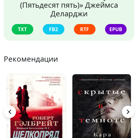
(Пятьдесят пять)» Джеймса
Деларджи
TXT
FB2
RTF
EPUB
Рекомендации