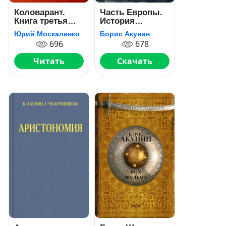
Коловарант.
Часть Европы.
Книга третья
История
часть первая
Российского
Юрий Москаленко
Борис Акунин
государства. От
696
678
истоков до
монгольского
Читать
Скачать
нашествия