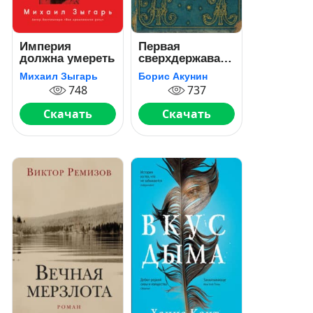
Империя
Первая
должна умереть
сверхдержава.
История
Михаил Зыгарь
Борис Акунин
Российского
748
737
государства.
Александр
Скачать
Скачать
Благословенный
и Николай
Незабвенный