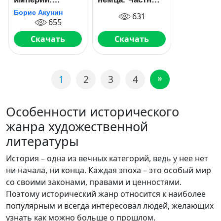
История
человек против
Борис Акунин
631
Российского
тысячелетнего
655
государства.
рейха
Царь-
Скачать
Скачать
освободитель и
царь-
миротворец
»
1
2
3
4
Особенности исторического
жанра художественной
литературы
История – одна из вечных категорий, ведь у нее нет
ни начала, ни конца. Каждая эпоха – это особый мир
со своими законами, правами и ценностями.
Поэтому исторический жанр относится к наиболее
популярным и всегда интересовал людей, желающих
узнать как можно больше о прошлом.