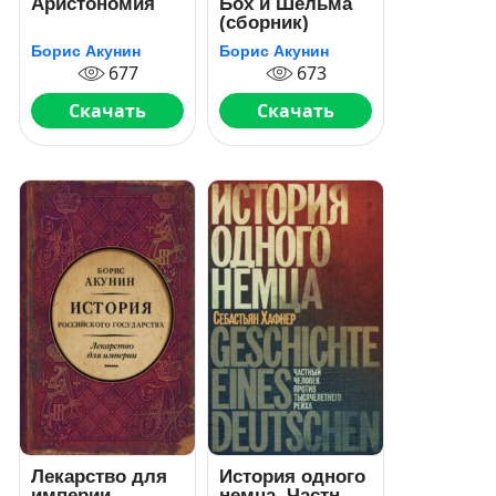
Аристономия
Бох и Шельма
(сборник)
Борис Акунин
Борис Акунин
677
673
Скачать
Скачать
Лекарство для
История одного
империи.
немца. Частный