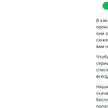
В как
произ
они 
сюже
вам н
Чтобы
сери
списк
всегд
Наша
скач
беспл
попул