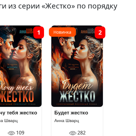
ги из серии «Жестко» по порядку
1
2
Новинка
чу тебя жестко
Будет жестко
на Шварц
Анна Шварц
109
282