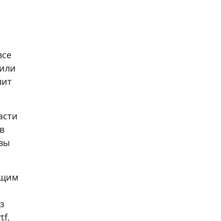
все
 или
лит
асти
в
 вы
ющим
з
tf,