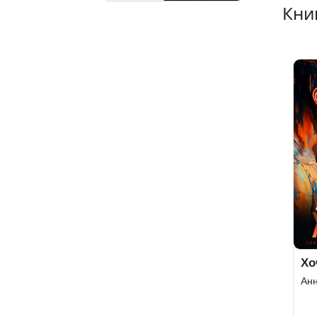
Кни
Хо
Ан