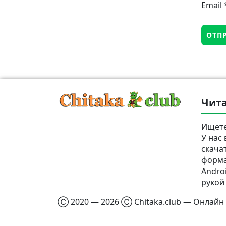
Email
Чита
Ищете
У нас
скача
формат
Androi
рукой
Ⓒ 2020 — 2026 Ⓒ Chitaka.club — Онлайн