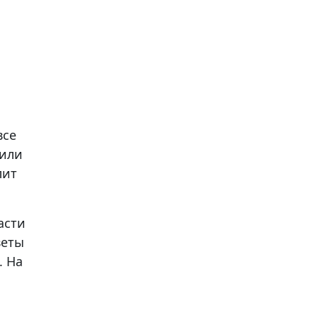
все
 или
лит
асти
веты
. На
о