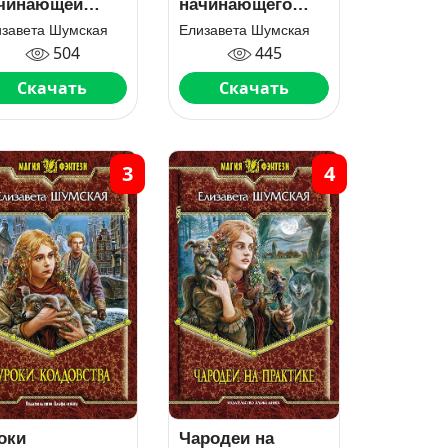
чинающей
начинающего
дьмы
мага
изавета Шумская
Елизавета Шумская
504
445
Скачать
Скачать
3
4
оки
Чародеи на