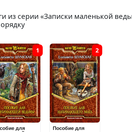
ги из серии «Записки маленькой вед
порядку
1
2
собие для
Пособие для