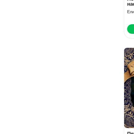
на
во
Ел
Пя