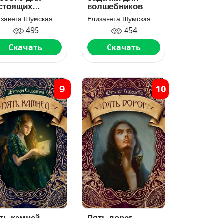
стоящих
волшебников
лшебников
изавета Шумская
Елизавета Шумская
495
454
Скачать
Скачать
9
10
ть камней
Пять дорог