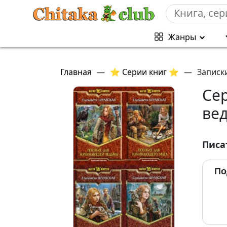
Жанры
Главная
—
⭐ Серии книг ⭐
—
Записк
Се
ве
Писа
По