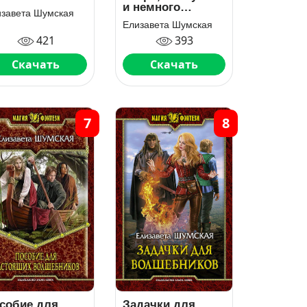
и немного
изавета Шумская
колдовства
Елизавета Шумская
421
393
Скачать
Скачать
7
8
собие для
Задачки для