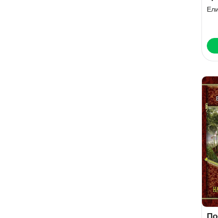
Ел
По