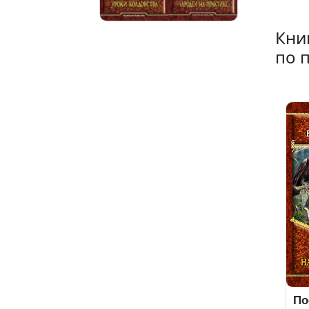
Кни
по 
По