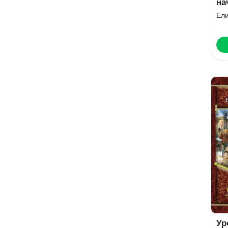
на
ве
Ел
Ур