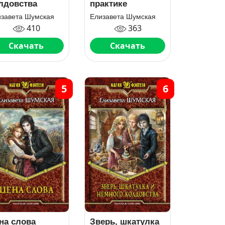
лдовства
практике
изавета Шумская
Елизавета Шумская
410
363
Скачать
Скачать
5
6
на слова
Зверь, шкатулка