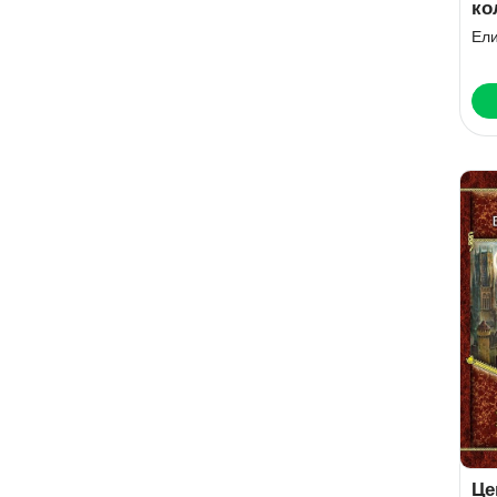
ко
Ел
Це