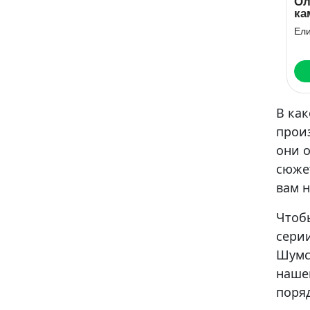
Ол
ка
Ел
В как
произ
они 
сюже
вам н
Чтобы
сери
Шумс
нашем
поряд