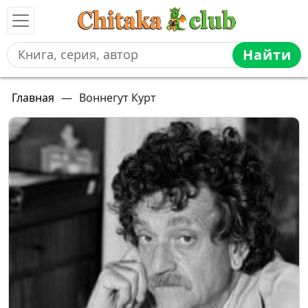
Найти
Главная
—
Воннегут Курт