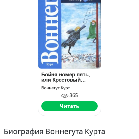
Бойня номер пять,
или Крестовый
поход детей (Бойня
Воннегут Курт
№5)
365
Читать
Биография Воннегута Курта