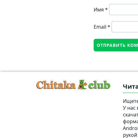
Имя
*
Email
*
Чита
Ищете
У нас
скача
формат
Androi
рукой