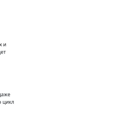
х и
дет
даже
о цикл