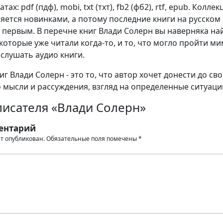
ах: pdf (пдф), mobi, txt (тхт), fb2 (фб2), rtf, epub. Коллек
яется новинками, а потому последние книги на русском
 первым. В перечне книг Влади Солерн вы наверняка на
которые уже читали когда-то, и то, что могло пройти м
 слушать аудио книги.
г Влади Солерн - это то, что автор хочет донести до св
о мысли и рассуждения, взгляд на определенные ситуаци
писателя «Влади Солерн»
ентарий
ет опубликован.
Обязательные поля помечены
*