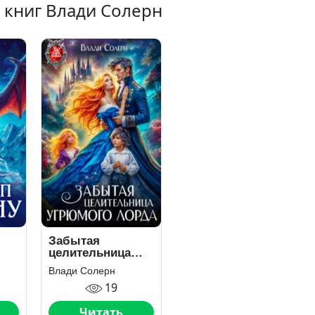
 книг Влади Солерн
Забытая
целительница
угрюмого лорда
Влади Солерн
19
Читать