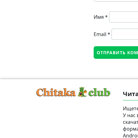
Имя
*
Email
*
Чита
Ищете
У нас
скача
формат
Androi