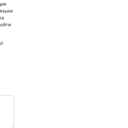
ция
 языке
ка
ройти
до