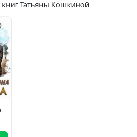
х книг Татьяны Кошкиной
а