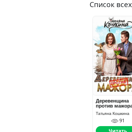
Список все
Деревенщина
против мажор
Татьяна Кошкина
91
Читать