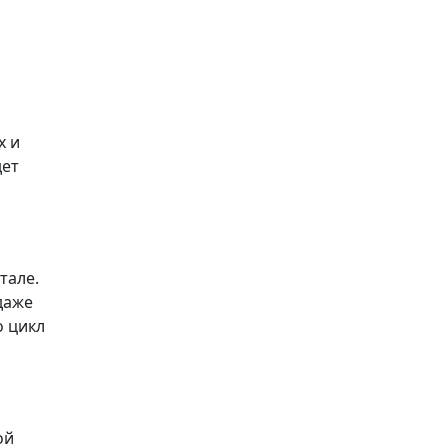
х и
дет
тале.
даже
о цикл
ой