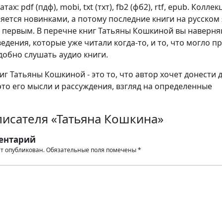
ах: pdf (пдф), mobi, txt (тхт), fb2 (фб2), rtf, epub. Коллек
яется новинками, а потому последние книги на русском
 первым. В перечне книг Татьяны Кошкиной вы наверня
едения, которые уже читали когда-то, и то, что могло п
добно слушать аудио книги.
г Татьяны Кошкиной - это то, что автор хочет донести 
это его мысли и рассуждения, взгляд на определенные
писателя «Татьяна Кошкина»
ентарий
ет опубликован.
Обязательные поля помечены
*